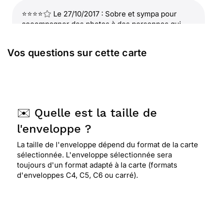
⭐⭐⭐⭐
Le 27/10/2017 : Sobre et sympa pour
accompagner des photos à des personnes qui
apprécient les chats.
Vos questions sur cette carte
⭐⭐⭐⭐
Le 27/08/2017 : Amusante.
⭐⭐⭐⭐
Le 10/05/2017 : J'aurai préféré créer une
✉️ Quelle est la taille de
carte, mais avec ma connexion faible, trop
compliqué. j'ai laissé tombé.
l'enveloppe ?
La taille de l'enveloppe dépend du format de la carte
sélectionnée. L'enveloppe sélectionnée sera
toujours d'un format adapté à la carte (formats
d'enveloppes C4, C5, C6 ou carré).