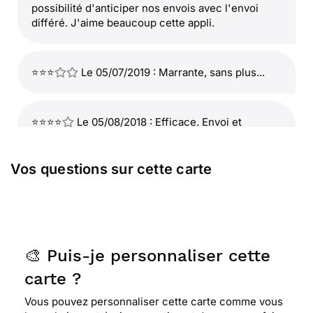
possibilité d'anticiper nos envois avec l'envoi
différé. J'aime beaucoup cette appli.
⭐⭐⭐
Le 05/07/2019 : Marrante, sans plus...
⭐⭐⭐⭐
Le 05/08/2018 : Efficace. Envoi et
réception respectés. Parfait!
Vos questions sur cette carte
⭐⭐⭐⭐
Le 26/03/2018 : Elle est agréable et mon
petit fils adore les chats
⭐⭐⭐⭐
Le 03/03/2018 : La personne concernée
🎨 Puis-je personnaliser cette
aime les chats
carte ?
Vous pouvez personnaliser cette carte comme vous