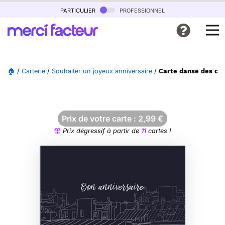
particulier
professionnel
🏠
/
Carterie
/
Souhaiter un joyeux anniversaire
/
Carte danse des cha
Prix de votre carte :
2,99
€
Prix dégressif à partir de
11
cartes !