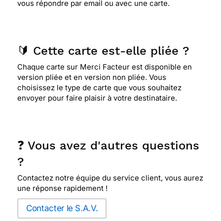
vous répondre par email ou avec une carte.
mon petits fils aiment les chats , mais je trouve le
fond tristounet .
🔰 Cette carte est-elle pliée ?
⭐⭐⭐⭐
Le 28/11/2017 : Carte sympa toute simple
pour une jeune fille.
Chaque carte sur Merci Facteur est disponible en
version pliée et en version non pliée. Vous
choisissez le type de carte que vous souhaitez
envoyer pour faire plaisir à votre destinataire.
⭐⭐⭐⭐
Le 14/11/2017 : Son originalité
⭐⭐⭐⭐⭐ Le 09/11/2017 : Simple et sympathique
❓ Vous avez d'autres questions
?
⭐⭐⭐⭐
Le 08/11/2017 : J adore splendide
Contactez notre équipe du service client, vous aurez
une réponse rapidement !
⭐⭐⭐⭐
Le 06/11/2017 : Lovely kittens on the city
Contacter le S.A.V.
roofs