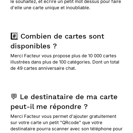
⭐⭐⭐⭐
Le 27/02/2018 : Sympa
le souhaitez, et écrire un petit mot dessus pour faire
d'elle une carte unique et inoubliable.
⭐⭐⭐⭐⭐ Le 22/02/2018 : J'a dore les chats c'est
trop mignons
#️⃣ Combien de cartes sont
disponibles ?
⭐⭐⭐⭐⭐ Le 06/02/2018 : Pour cette posture de
chats sur les toits c'est ludique..
Merci Facteur vous propose plus de 10 000 cartes
illustrées dans plus de 100 catégories. Dont un total
de 49 cartes anniversaire chat.
⭐⭐⭐⭐
Le 29/01/2018 : Belle carte pour une
jeune fille qui adore les chats.
💬 Le destinataire de ma carte
⭐⭐⭐⭐
Le 11/12/2017 : J'aime les chats la carte
peut-il me répondre ?
est sobre et c'est trop mignon.
Merci Facteur vous permet d'ajouter gratuitement
sur votre carte un petit "QRcode" que votre
destinataire pourra scanner avec son téléphone pour
⭐⭐⭐
Le 04/12/2017 : Je l'ai choisie parce que