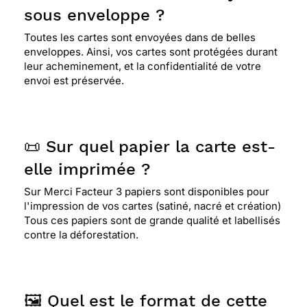
⭐⭐⭐⭐
Le 08/10/2019 : Elle est jolie.elle convient
sous enveloppe ?
bien à ce que je voulais exprimer
Toutes les cartes sont envoyées dans de belles
enveloppes. Ainsi, vos cartes sont protégées durant
leur acheminement, et la confidentialité de votre
⭐⭐⭐⭐
Le 06/08/2019 : Elle est jolie et je pense
envoi est préservée.
qu'elle plaira à la destinataire
⭐⭐⭐⭐⭐ Le 26/06/2019 : utilisé plusieurs fois
📜 Sur quel papier la carte est-
entièrement satisfait
elle imprimée ?
Sur Merci Facteur 3 papiers sont disponibles pour
⭐⭐⭐⭐⭐ Le 09/05/2019 : Super service pour moi
l'impression de vos cartes (satiné, nacré et création)
qui ne sais plus me déplacer. MERCIIIIIIIIIIII
Tous ces papiers sont de grande qualité et labellisés
contre la déforestation.
⭐⭐⭐⭐
Le 23/04/2019 : Très gracieuse
🖼️ Quel est le format de cette
⭐⭐⭐⭐⭐ Le 14/04/2019 : Très jolie carte.