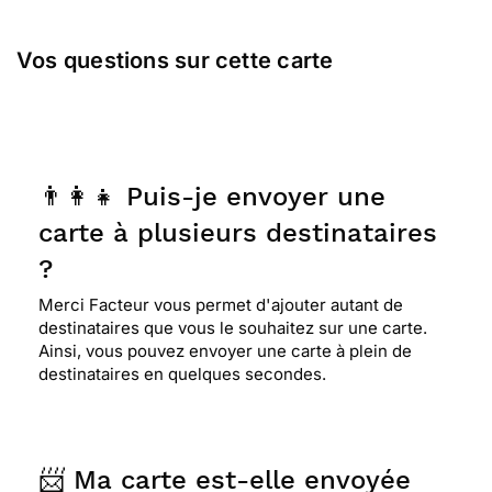
sont passées les cartes d'antan
Vos questions sur cette carte
⭐⭐⭐⭐
Le 25/02/2021 : Douce carte
⭐⭐⭐⭐
Le 02/10/2020 : Je la trouve très douce
👨‍👩‍👧 Puis-je envoyer une
et jolie pour de tendre pensées
carte à plusieurs destinataires
?
⭐⭐⭐⭐⭐ Le 26/08/2020 : Superbe
Merci Facteur vous permet d'ajouter autant de
destinataires que vous le souhaitez sur une carte.
Ainsi, vous pouvez envoyer une carte à plein de
⭐⭐⭐⭐⭐ Le 05/03/2020 : Envoi du courrier à la
destinataires en quelques secondes.
bonne date . Carte bien appréciée par la personne
qui l'a reçue . Bon choix de cartes pour l'envoi .
Tout est parfait .
📨 Ma carte est-elle envoyée