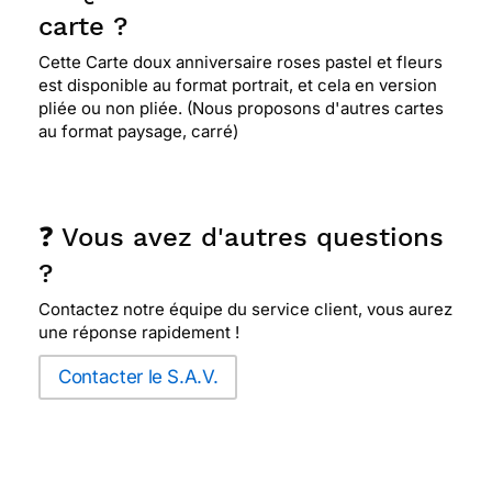
carte ?
Cette Carte doux anniversaire roses pastel et fleurs
⭐⭐⭐⭐
Le 25/02/2019 : Magnifique, je la
est disponible au format portrait, et cela en version
recommande
pliée ou non pliée. (Nous proposons d'autres cartes
au format paysage, carré)
⭐⭐⭐⭐
Le 19/01/2019 : Jolie
❓ Vous avez d'autres questions
⭐⭐⭐⭐
Le 30/10/2018 : Parfait , motif très doux
?
pour une personne d'un certain âge.
Contactez notre équipe du service client, vous aurez
une réponse rapidement !
⭐⭐⭐⭐
Le 14/10/2018 : carte Très douce
Contacter le S.A.V.
⭐⭐⭐⭐⭐ Le 03/10/2018 : Jolie, intemporelle