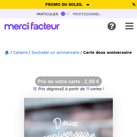
PROMO DU SOLEIL
particulier
professionnel
-30% de réduction avec le code
SUMMER26
pour envoyer des
cartes ensoleillées, jusqu'au 6 Août !
Envoyer des cartes
🏠
/
Carterie
/
Souhaiter un anniversaire
/
Carte doux anniversaire ro
Ne plus afficher
Prix de votre carte :
2,99
€
Prix dégressif à partir de
11
cartes !