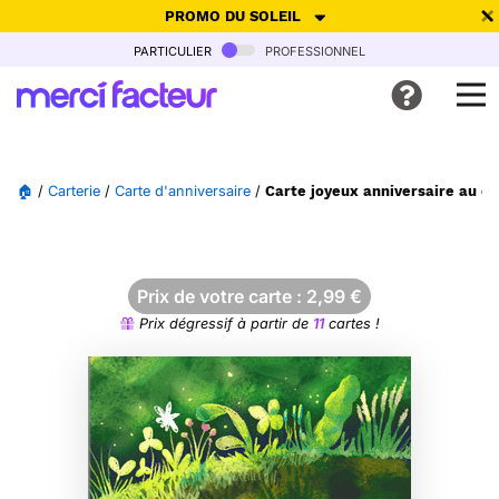
PROMO DU SOLEIL
particulier
professionnel
-30% de réduction avec le code
SUMMER26
pour envoyer des
cartes ensoleillées, jusqu'au 6 Août !
Envoyer des cartes
🏠
/
Carterie
/
Carte d'anniversaire
/
Carte joyeux anniversaire au cœ
Ne plus afficher
Prix de votre carte :
2,99
€
Prix dégressif à partir de
11
cartes !