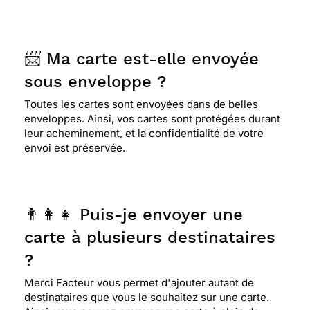
⭐⭐⭐⭐
Le 16/10/2018 : Simple et efficace
📨 Ma carte est-elle envoyée
sous enveloppe ?
⭐⭐⭐⭐
Le 04/10/2018 : Site sympa, utile
lorsqu'on ne peut pas se déplacer pour envoyer
Toutes les cartes sont envoyées dans de belles
du courrier ... Seul petit ennui, mon dernier
enveloppes. Ainsi, vos cartes sont protégées durant
courrier effectué le 20 septembre n'est arrivé
leur acheminement, et la confidentialité de votre
que le 24 dans la BAL de la personne ... Je
envoi est préservée.
pensais qu'il y serait le 22 ... Destination :
banlieue de Toulouse ... Faut-il le faire plus tôt ?
Sinon, c'est la 1ère fois que cela arrive, le reste
du temps, tout s'est très bien passé et dans les
👨‍👩‍👧 Puis-je envoyer une
temps ... Bonne continuation, cordialement.
carte à plusieurs destinataires
?
⭐⭐⭐⭐
Le 18/09/2018 : Les couleurs sont sympa,
le texte aussi...
Merci Facteur vous permet d'ajouter autant de
destinataires que vous le souhaitez sur une carte.