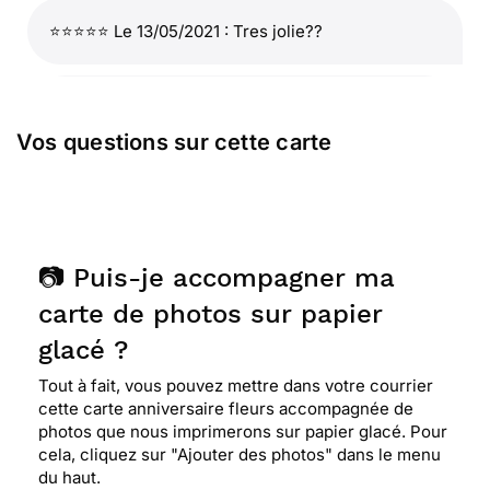
⭐⭐⭐⭐⭐ Le 13/05/2021 : Tres jolie??
⭐⭐⭐⭐
Le 27/04/2021 : Idéale pour les
personnes qui ne souhaitent pas prendre une
Vos questions sur cette carte
dizaine de plus
⭐⭐⭐⭐
Le 08/11/2020 : Cool
📷 Puis-je accompagner ma
carte de photos sur papier
⭐⭐⭐⭐
Le 15/08/2019 : Bon rapport qualité-prix.
glacé ?
Tout à fait, vous pouvez mettre dans votre courrier
⭐⭐⭐⭐⭐ Le 21/01/2019 : Sans prise de tête
cette carte anniversaire fleurs accompagnée de
photos que nous imprimerons sur papier glacé. Pour
cela, cliquez sur "Ajouter des photos" dans le menu
⭐⭐⭐⭐
Le 28/10/2018 : Top carte
du haut.