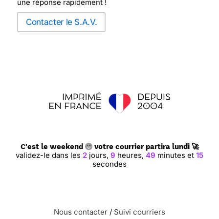
une réponse rapidement !
Contacter le S.A.V.
⭐⭐⭐⭐
Le 05/03/2018 : Drôle !
⭐⭐⭐⭐
Le 19/01/2018 : Beaucoup de choix et très
pratique
⭐⭐⭐⭐
Le 04/01/2018 : Pour notre belle-fille
"zen"
C'est le weekend
votre courrier partira lundi 🚀
validez-le dans les
2
jours,
9
heures,
49
minutes et
15
⭐⭐⭐⭐⭐ Le 10/12/2017 : Joli graphisme, qui
secondes
correspond parfaitement au destinataire. le
message est plus original qu'un simple "bon
anniversaire".
Nous contacter
/
Suivi courriers