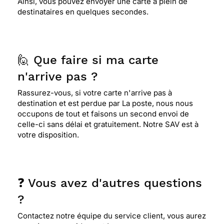
Ainsi, vous pouvez envoyer une carte à plein de
destinataires en quelques secondes.
⭐⭐⭐⭐
Le 28/08/2018 : Chouette !
⭐⭐⭐⭐
Le 25/07/2018 : J'aime juste ce qu'il faut,
🙋 Que faire si ma carte
simple et zen.
n'arrive pas ?
Rassurez-vous, si votre carte n'arrive pas à
⭐⭐⭐⭐
Le 18/07/2018 : Super bien
destination et est perdue par La poste, nous nous
occupons de tout et faisons un second envoi de
celle-ci sans délai et gratuitement. Notre SAV est à
⭐⭐⭐
Le 13/07/2018 : Le texte
votre disposition.
⭐⭐⭐⭐⭐ Le 11/07/2018 : cette application et
vraiment super j'adore
❓ Vous avez d'autres questions
?
⭐⭐⭐⭐
Le 23/03/2018 : ça correspond au
Contactez notre équipe du service client, vous aurez
moment et la pensée ,pour ce jour là !!!