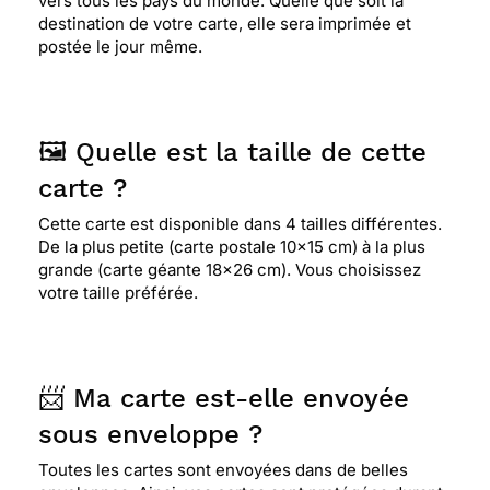
vers tous les pays du monde. Quelle que soit la
⭐⭐⭐⭐
Le 26/05/2021 : Super
destination de votre carte, elle sera imprimée et
postée le jour même.
⭐⭐⭐⭐
Le 05/05/2021 : 4/5
🖼️ Quelle est la taille de cette
⭐⭐⭐⭐
Le 07/04/2021 : Tres bon
carte ?
Cette carte est disponible dans 4 tailles différentes.
⭐⭐⭐⭐⭐ Le 04/04/2021 : Excellent super dans le
De la plus petite (carte postale 10x15 cm) à la plus
suivi et l’exécution très contente
grande (carte géante 18x26 cm). Vous choisissez
votre taille préférée.
⭐⭐⭐⭐⭐ Le 13/03/2021 : Bon produit Bonne qualité
Mais un peu chère
📨 Ma carte est-elle envoyée
sous enveloppe ?
⭐⭐⭐⭐⭐ Le 04/03/2021 : super bien
Toutes les cartes sont envoyées dans de belles