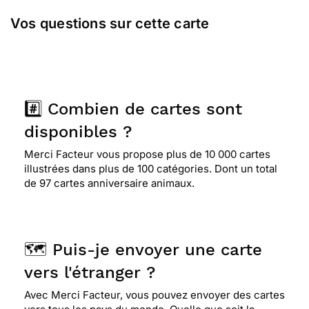
⭐⭐⭐⭐
Le 26/07/2022 : Je dirais que le design
est un peu daté, donc c'est avec une ironie
Vos questions sur cette carte
teintée de tendresse que j'ai envoyé cette carte à
un ami. pour la blague, merci beaucoup d'avoir
cette carte dans le catalogue cependant !
#️⃣ Combien de cartes sont
⭐⭐⭐⭐⭐ Le 27/06/2022 : Correspond à notre petite
fille
disponibles ?
Merci Facteur vous propose plus de 10 000 cartes
illustrées dans plus de 100 catégories. Dont un total
⭐⭐⭐⭐
Le 22/11/2021 : Une carte amusante pour
de 97 cartes anniversaire animaux.
souhaiter un anniversaire. sont côté humoristique
est ce qui m'a séduite.
🗺️ Puis-je envoyer une carte
⭐⭐⭐⭐
Le 26/05/2021 : Sympa pour les fans de
chouettes
vers l'étranger ?
Avec Merci Facteur, vous pouvez envoyer des cartes