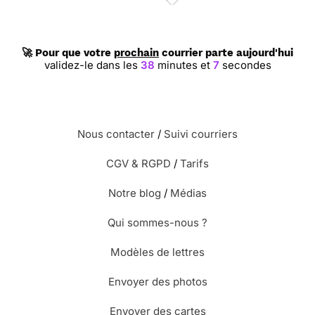
⭐⭐⭐⭐⭐ Le 02/12/2020 : Trop mignonne.
🚀 Pour que votre
prochain
courrier parte aujourd'hui
validez-le dans les
38
minutes et
6
secondes
⭐⭐⭐⭐⭐ Le 01/12/2020 : Super
⭐⭐⭐⭐⭐ Le 25/11/2020 : Génial
Nous contacter
/
Suivi courriers
CGV & RGPD
/
Tarifs
⭐⭐⭐⭐⭐ Le 23/11/2020 : J'adore. dommage qu'elle
ne soit pas en anglais !
Notre blog
/
Médias
Qui sommes-nous ?
⭐⭐⭐⭐
Le 19/09/2020 : Sympathique
Modèles de lettres
Envoyer des photos
⭐⭐⭐⭐
Le 16/09/2020 : J 'aime et je pense que
ma petite fille va adorer
Envoyer des cartes