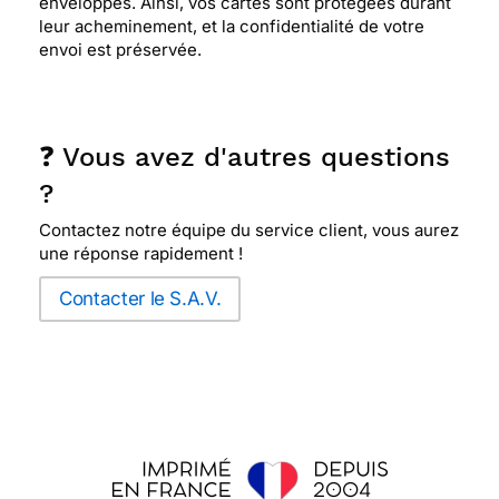
enveloppes. Ainsi, vos cartes sont protégées durant
leur acheminement, et la confidentialité de votre
⭐⭐⭐⭐
Le 20/02/2021 : Superbe carte
envoi est préservée.
humoristique, atypique, pleine de couleurs et
super sympa.
❓ Vous avez d'autres questions
⭐⭐⭐⭐⭐ Le 17/02/2021 : Super sympa.
?
Contactez notre équipe du service client, vous aurez
⭐⭐⭐⭐
Le 12/12/2020 : Super mignonne
une réponse rapidement !
Contacter le S.A.V.
⭐⭐⭐⭐
Le 04/12/2020 : J espere qu elle arrivera
demain
⭐⭐⭐⭐⭐ Le 02/12/2020 : Site sérieux, ma petite-
fille a été ravie avec sa carte d'anniversaire. Tout
a été respecté et le délai d'envoi excellent.