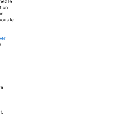
hez le
tion
un
sous le
yer
e
re
t,