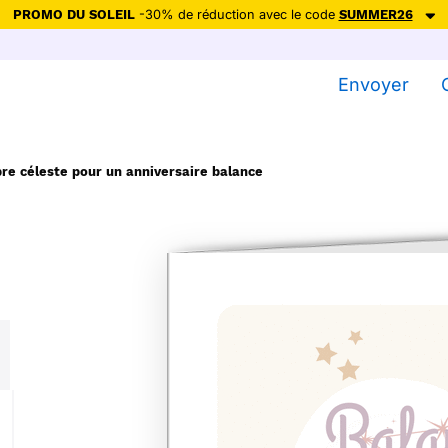
PROMO DU SOLEIL
-30% de réduction avec le code
SUMMER26
ction avec le code
SUMMER26
pour envoyer des cartes ensoleillées, jus
Envoyer
Envoyer des cartes
Ne plus afficher
bre céleste pour un anniversaire balance