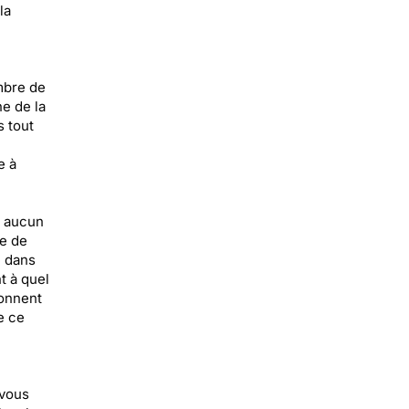
la
mbre de
ne de la
 tout
e à
s aucun
ée de
e dans
t à quel
sonnent
e ce
i
 vous