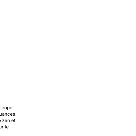
oscope
nuances
e zen et
ur le