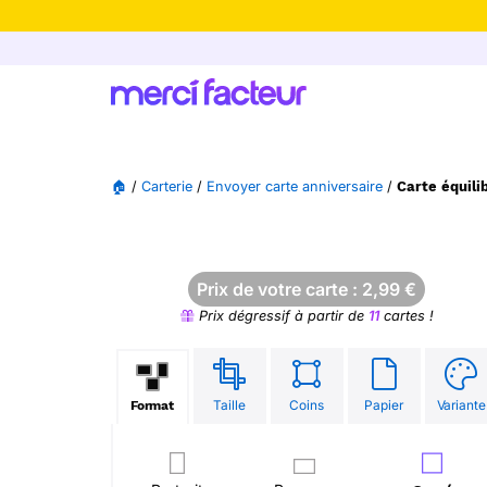
-30% de rédu
🏠
/
Carterie
/
Envoyer carte anniversaire
/
Carte équili
Prix de votre carte :
2,99
€
Prix dégressif à partir de
11
cartes !
Taille
Coins
Papier
Variante
Format