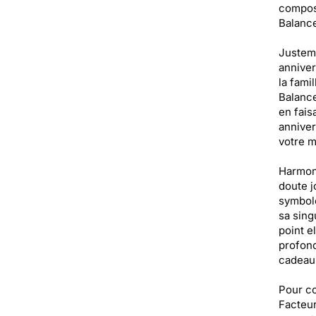
composi
Balance
Justeme
anniver
la fami
Balance
en fais
anniver
votre m
Harmoni
doute j
symbole
sa sing
point e
profond
cadeau 
Pour co
Facteur