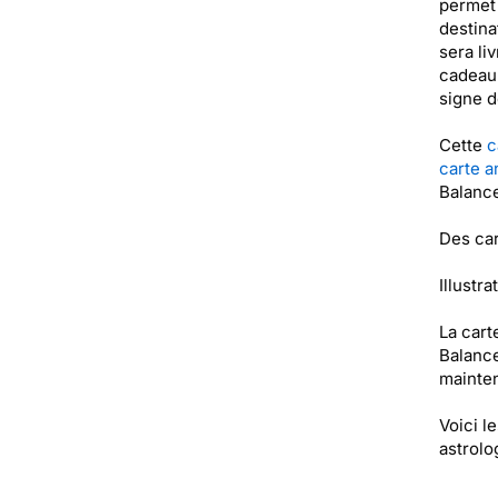
permet 
destina
sera li
cadeau 
signe d
Cette
c
carte a
Balance
Des car
Illustra
La cart
Balance
mainten
Voici l
astrolo