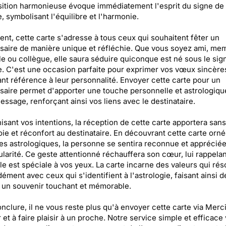
tion harmonieuse évoque immédiatement l'esprit du signe de 
, symbolisant l'équilibre et l'harmonie.
nt, cette carte s'adresse à tous ceux qui souhaitent fêter un
saire de manière unique et réfléchie. Que vous soyez ami, me
lle ou collègue, elle saura séduire quiconque est né sous le sig
. C'est une occasion parfaite pour exprimer vos vœux sincères
ant référence à leur personnalité. Envoyer cette carte pour un
saire permet d'apporter une touche personnelle et astrologiqu
essage, renforçant ainsi vos liens avec le destinataire.
sant vos intentions, la réception de cette carte apportera san
oie et réconfort au destinataire. En découvrant cette carte orn
s astrologiques, la personne se sentira reconnue et apprécié
ularité. Ce geste attentionné réchauffera son cœur, lui rappelan
lle est spéciale à vos yeux. La carte incarne des valeurs qui ré
ément avec ceux qui s'identifient à l'astrologie, faisant ainsi d
un souvenir touchant et mémorable.
nclure, il ne vous reste plus qu'à envoyer cette carte via Merc
 et à faire plaisir à un proche. Notre service simple et efficace