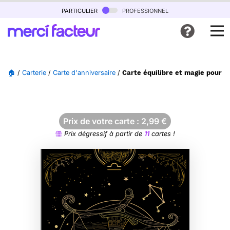
particulier
professionnel
🏠
/
Carterie
/
Carte d'anniversaire
/
Carte équilibre et magie pour u
Prix de votre carte :
2,99
€
Prix dégressif à partir de
11
cartes !