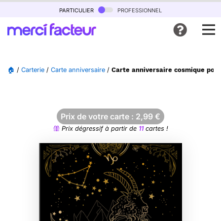
particulier
professionnel
🏠
/
Carterie
/
Carte anniversaire
/
Carte anniversaire cosmique pour
Prix de votre carte :
2,99
€
Prix dégressif à partir de
11
cartes !