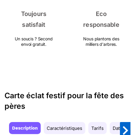
Toujours
Eco
satisfait
responsable
Un soucis ? Second
Nous plantons des
envoi gratuit.
milliers d'arbres.
Carte éclat festif pour la fête des
pères
Description
Caractéristiques
Tarifs
Date de la