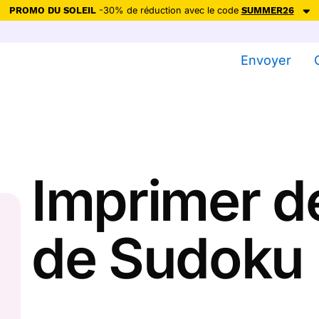
PROMO DU SOLEIL
-30% de réduction avec le code
SUMMER26
ction avec le code
SUMMER26
pour envoyer des cartes ensoleillées, jus
Envoyer
Envoyer des cartes
Ne plus afficher
Imprimer de
de Sudoku