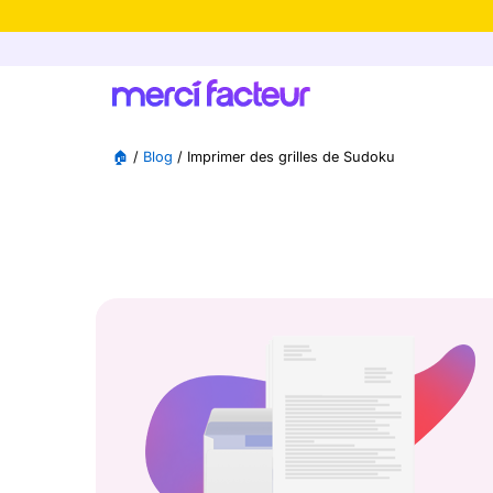
-30% de rédu
🏠
/
Blog
/
Imprimer des grilles de Sudoku