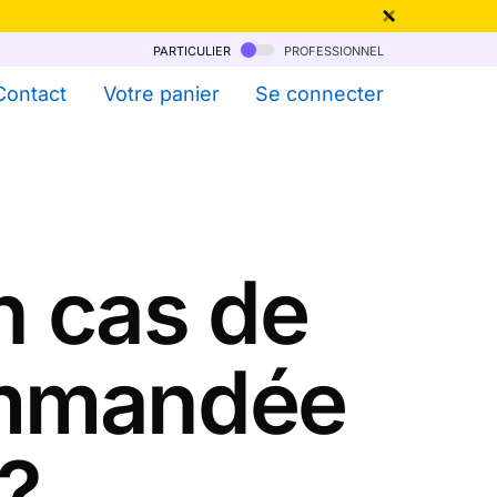
particulier
professionnel
qu'au 6 Août !
Contact
Votre panier
Se connecter
n cas de
ommandée
 ?