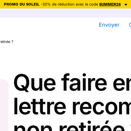
PROMO DU SOLEIL
-30% de réduction avec le code
SUMMER26
ction avec le code
SUMMER26
pour envoyer des cartes ensoleillées, jus
Envoyer
Envoyer des cartes
etirée ?
Ne plus afficher
Que faire e
lettre rec
non retirée