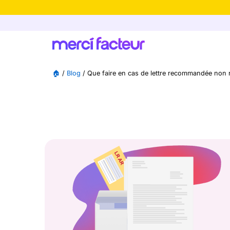
-30% de rédu
🏠
/
Blog
/
Que faire en cas de lettre recommandée non r