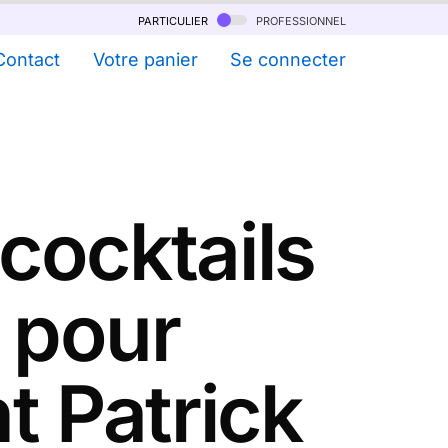
particulier
professionnel
Contact
Votre panier
Se connecter
 cocktails
 pour
nt Patrick