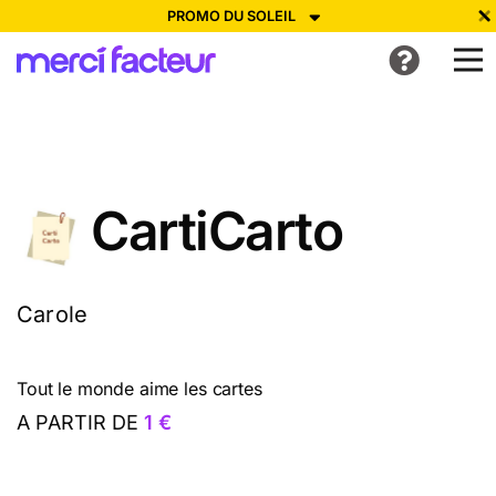
PROMO DU SOLEIL
-30% de réduction avec le code
SUMMER26
pour envoyer des
cartes ensoleillées, jusqu'au 6 Août !
Envoyer des cartes
Ne plus afficher
CartiCarto
Carole
Tout le monde aime les cartes
A PARTIR DE
1 €