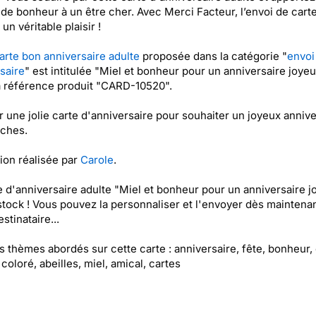
de bonheur à un être cher. Avec Merci Facteur, l’envoi de cart
un véritable plaisir !
arte bon anniversaire adulte
proposée dans la catégorie "
envoi
saire
" est intitulée "Miel et bonheur pour un anniversaire joyeu
a référence produit "CARD-10520".
 une jolie carte d'anniversaire pour souhaiter un joyeux annive
oches.
tion réalisée par
Carole
.
e d'anniversaire adulte "Miel et bonheur pour un anniversaire j
stock ! Vous pouvez la personnaliser et l'envoyer dès maintenan
stinataire...
es thèmes abordés sur cette carte : anniversaire, fête, bonheur,
 coloré, abeilles, miel, amical, cartes