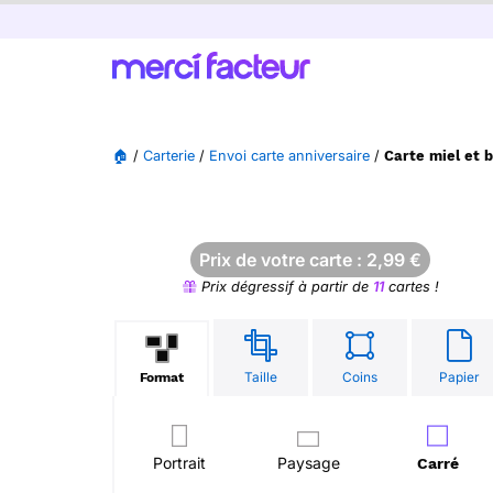
🏠
/
Carterie
/
Envoi carte anniversaire
/
Carte miel et 
Prix de votre carte :
2,99
€
Prix dégressif à partir de
11
cartes !
Taille
Coins
Papier
Format
Portrait
Paysage
Carré