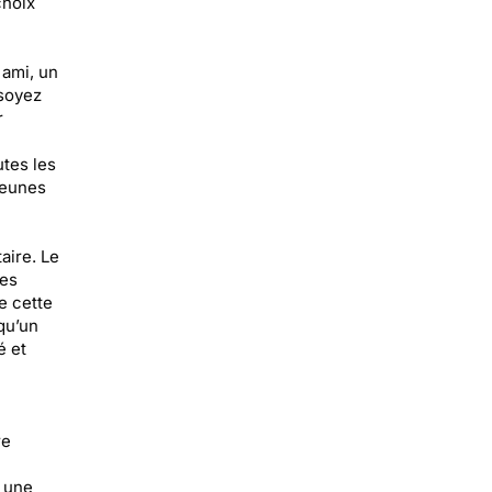
choix
 ami, un
 soyez
r
tes les
jeunes
aire. Le
des
e cette
qu’un
é et
re
z une