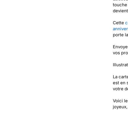
touche 
devient 
Cette
c
anniver
porte l
Envoyer
vos pr
Illustra
La cart
est en 
votre de
Voici l
joyeux,