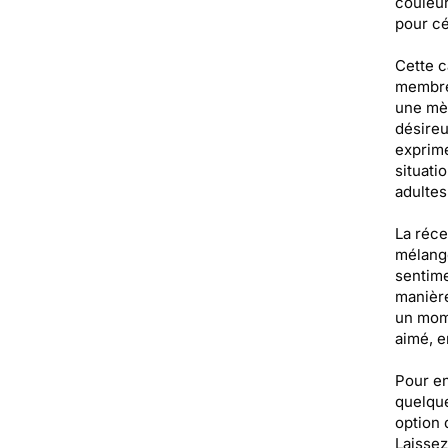
couleur
pour cé
Cette c
membre 
une mèr
désireu
exprime
situati
adultes
La réce
mélange
sentime
manière
un mome
aimé, e
Pour en
quelque
option 
Laissez