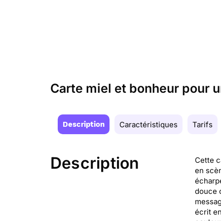
Carte miel et bonheur pour u
Description
Caractéristiques
Tarifs
Description
Cette c
en scèn
écharpe
douce c
message
écrit e