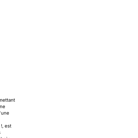
mettant
une
d'une
!, est
s