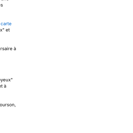
es
 carte
x" et
rsaire à
oyeux"
t à
 ourson,