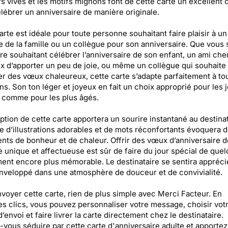
s vives et les motifs mignons font de cette carte un excellent 
lébrer un anniversaire de manière originale.
arte est idéale pour toute personne souhaitant faire plaisir à un
de la famille ou un collègue pour son anniversaire. Que vous
e souhaitant célébrer l’anniversaire de son enfant, un ami che
x d’apporter un peu de joie, ou même un collègue qui souhaite
r des vœux chaleureux, cette carte s’adapte parfaitement à tou
ons. Son ton léger et joyeux en fait un choix approprié pour les 
 comme pour les plus âgés.
ption de cette carte apportera un sourire instantané au destinat
 d’illustrations adorables et de mots réconfortants évoquera 
nts de bonheur et de chaleur. Offrir des vœux d’anniversaire d
 unique et affectueuse est sûr de faire du jour spécial de quel
nt encore plus mémorable. Le destinataire se sentira appréci
nveloppé dans une atmosphère de douceur et de convivialité.
voyer cette carte, rien de plus simple avec Merci Facteur. En
s clics, vous pouvez personnaliser votre message, choisir vot
d’envoi et faire livrer la carte directement chez le destinataire.
-vous séduire par cette carte d'anniversaire adulte et apporte