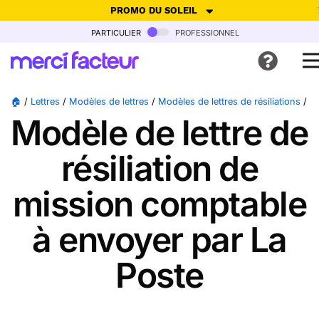
PROMO DU SOLEIL
particulier
professionnel
-30% de réduction avec le code
SUMMER26
pour envoyer des cartes
ensoleillées, jusqu'au 6 Août !
Envoyer des cartes
🏠
/
Lettres
/
Modèles de lettres
/
Modèles de lettres de résiliations
/
M
Modèle de lettre de
Ne plus afficher
résiliation de
mission comptable
à envoyer par La
Poste