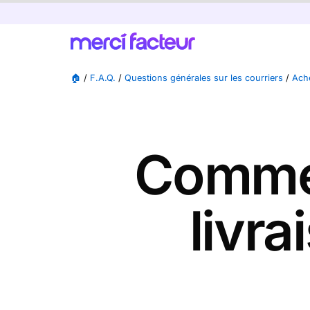
🏠
/
F.A.Q.
/
Questions générales sur les courriers
/
Ache
Commen
livr