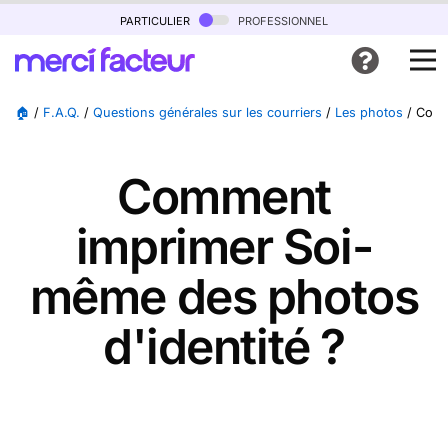
particulier
professionnel
🏠
/
F.A.Q.
/
Questions générales sur les courriers
/
Les photos
/
Comm
Comment
imprimer Soi-
même des photos
d'identité ?