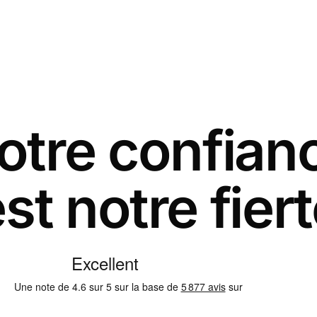
otre confian
st notre fier