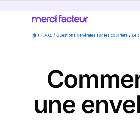
🏠
/
F.A.Q.
/
Questions générales sur les courriers
/
Le c
Comment 
une envel