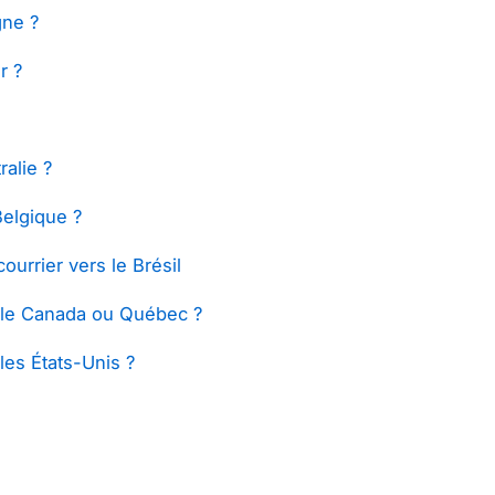
gne ?
r ?
ralie ?
Belgique ?
urrier vers le Brésil
 le Canada ou Québec ?
les États-Unis ?