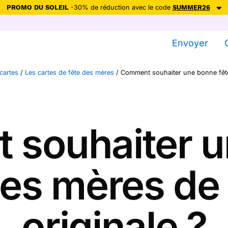
PROMO DU SOLEIL
-30% de réduction avec le code
SUMMER26
ction avec le code
SUMMER26
pour envoyer des cartes ensoleillées, jus
Envoyer
Envoyer des cartes
cartes
/
Les cartes de fête des mères
/
Comment souhaiter une bonne fête
Ne plus afficher
souhaiter 
des mères de
originale ?