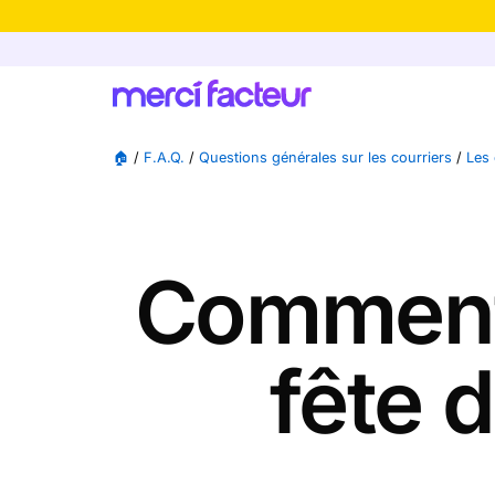
-30% de rédu
🏠
/
F.A.Q.
/
Questions générales sur les courriers
/
Les 
Comment 
fête 