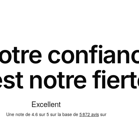
otre confian
st notre fier