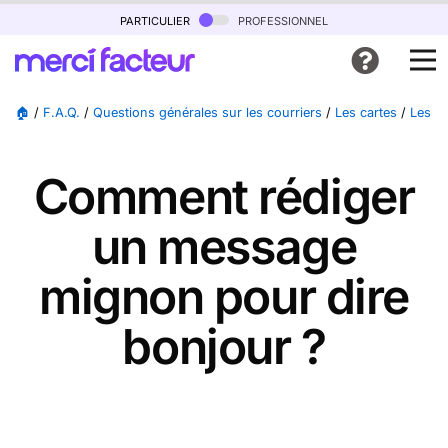
particulier
professionnel
🏠
/
F.A.Q.
/
Questions générales sur les courriers
/
Les cartes
/
Les ca
Comment rédiger
un message
mignon pour dire
bonjour ?