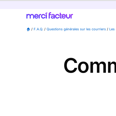
🏠
/
F.A.Q.
/
Questions générales sur les courriers
/
Les 
Comme