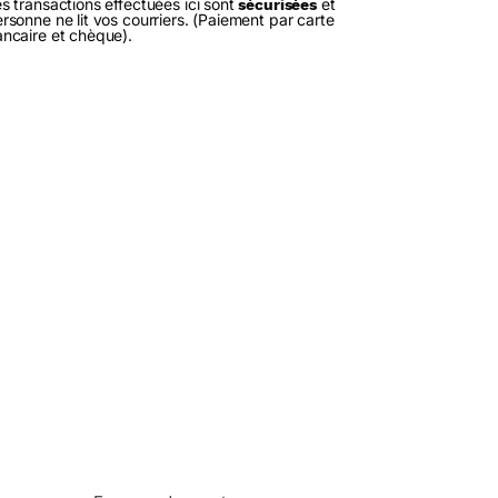
s transactions effectuées ici sont
et
sécurisées
rsonne ne lit vos courriers. (Paiement par carte
ncaire et chèque).