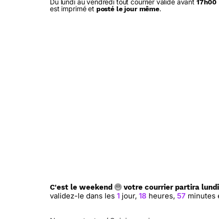
Du lundi au vendredi tout courrier validé avant
17h00
est imprimé et
.
posté le jour même
C'est le weekend
votre courrier partira lundi
validez-le dans les
1
jour,
18
heures,
57
minutes 