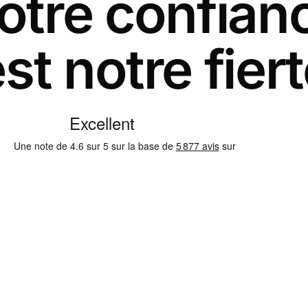
otre confian
st notre fier