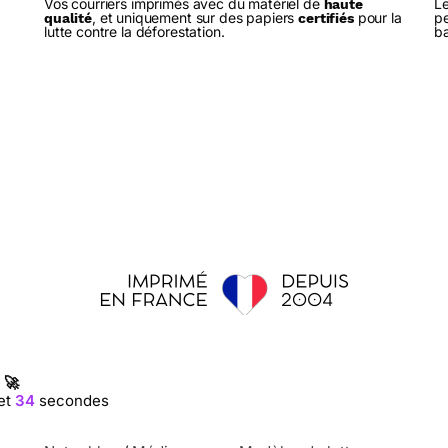
Vos courriers imprimés avec du matériel de
Le
haute
, et uniquement sur des papiers
pour la
pe
qualité
certifiés
lutte contre la déforestation.
ba
 🚀
et
33
secondes