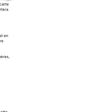
carte
rtera
st en
re
pères,
ette