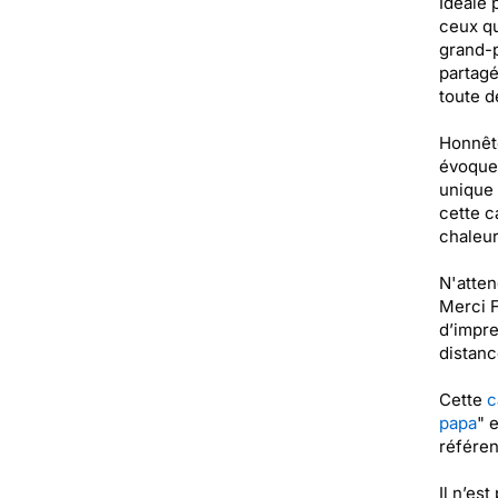
Idéale 
ceux qu
grand-p
partagé
toute d
Honnête
évoquer
unique 
cette c
chaleu
N'atten
Merci F
d’impre
distanc
Cette
c
papa
" 
référen
Il n’es