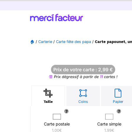
🏠
/
Carterie
/
Carte fête des papa
/
Carte papounet, un
Prix de votre carte :
2,99
€
Prix dégressif à partir de
11
cartes !
Coins
Papier
Taille
Carte postale
Carte simple
1,00€
1,99€