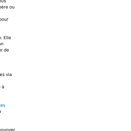
ous
père ou
pour
. Elle
on
ur de
es via
 à
des
a
 envoyer