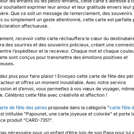
pour les enfants ou les petits-enfants, cette carte s'adresse à t
i souhaitent exprimer leur amour et leur gratitude envers leur 
ère. Que ce soit un message de remerciement, des souvenirs
s ou simplement un geste attentionné, cette carte est parfaite 
éclaration affectueuse.
ment, recevoir cette carte réchauffera le cœur du destinataire
a des sourires et des souvenirs précieux, créant une connexi
entre l’expéditeur et le receveur. Chaque mot et chaque coule
arte sont conçus pour transmettre des émotions positives et
reuses.
dez plus pour faire plaisir ! Envoyez cette carte de fête des pèr
acteur et offrez un moment inoubliable. Avec notre service
ssion et d’envoi, vous permettez à vos vœux de voyager, même
e. Célébrez cette fête avec créativité et affection !
arte de fête des pères
proposée dans la catégorie "
carte fête 
est intitulée "Papounet, une carte joyeuse et colorée" et porte l
ce produit "CARD-7351".
t pas nécessaire pour un enfant d’être loin de son Papa pour lui