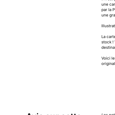
une car
par la 
une gr
Illustra
La cart
stock !
destinat
Voici l
original
Les no