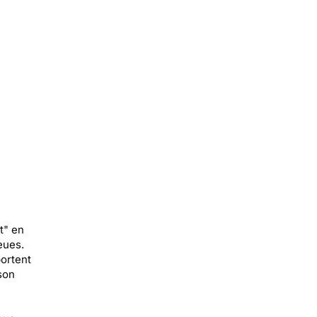
t" en
eues.
ortent
son