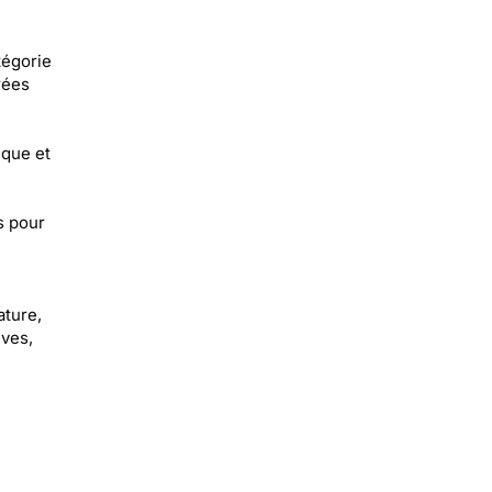
tégorie
rées
ique et
s pour
ature,
ives,