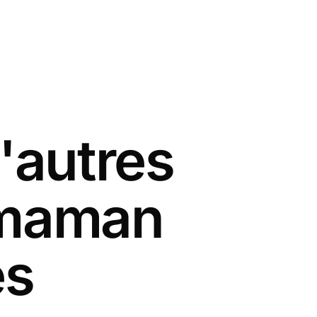
'autres
 maman
es