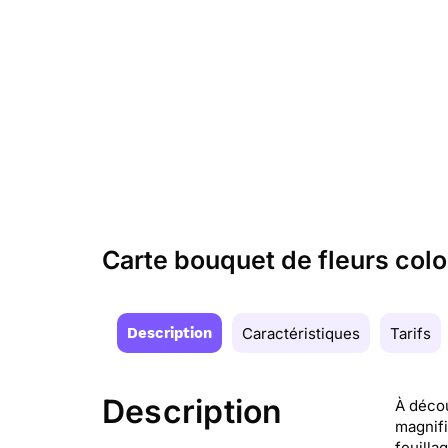
Carte bouquet de fleurs col
Description
Caractéristiques
Tarifs
Description
À décou
magnifi
feuilla