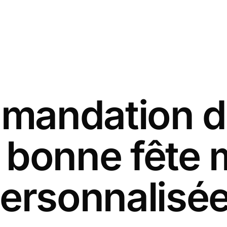
andation d
s bonne fête
ersonnalisé