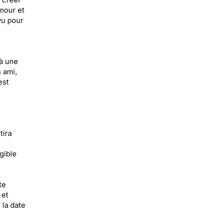
mour et
vu pour
à une
 ami,
est
n
tira
gible
te
 et
 la date