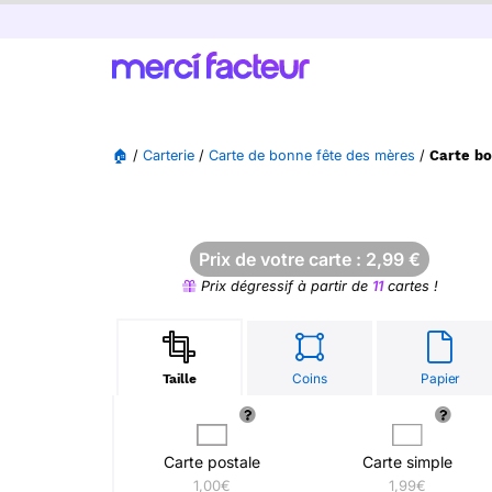
🏠
/
Carterie
/
Carte de bonne fête des mères
/
Carte bo
Prix de votre carte :
2,99
€
Prix dégressif à partir de
11
cartes !
Coins
Papier
Taille
Carte postale
Carte simple
1,00€
1,99€