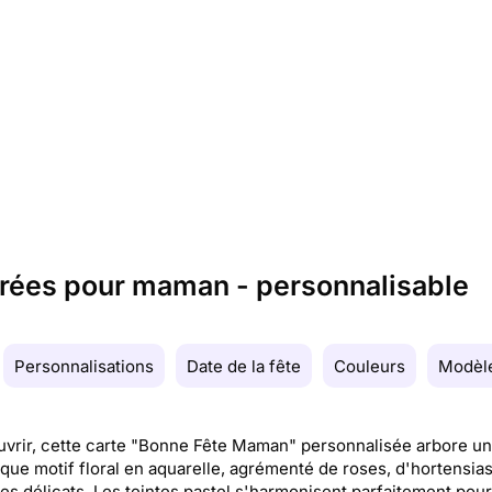
orées pour maman - personnalisable
Personnalisations
Date de la fête
Couleurs
Modèle
vrir, cette carte "Bonne Fête Maman" personnalisée arbore un
que motif floral en aquarelle, agrémenté de roses, d'hortensias
ges délicats. Les teintes pastel s'harmonisent parfaitement pou