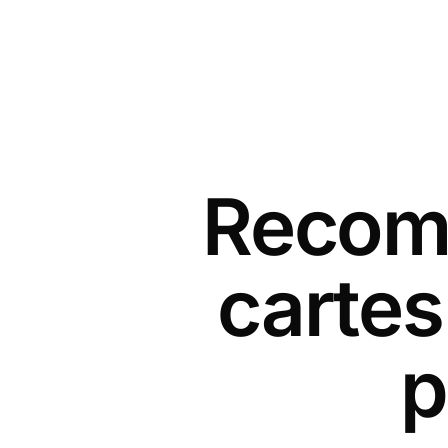
Recomm
carte
p