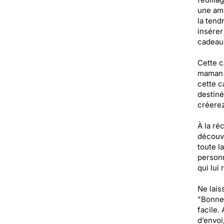
une amb
la tend
insérer
cadeau 
Cette c
maman s
cette c
destiné
créerez
À la ré
découvr
toute l
personn
qui lui
Ne lais
"Bonne 
facile.
d’envoi