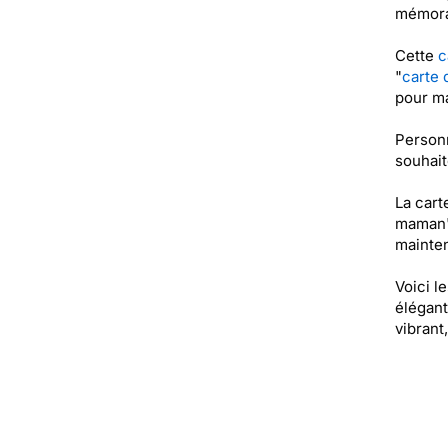
mémora
Cette
c
"
carte 
pour ma
Personn
souhait
La cart
maman" 
mainten
Voici l
élégant
vibrant,