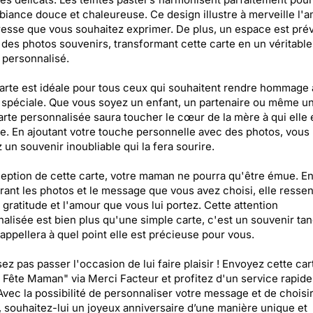
iance douce et chaleureuse. Ce design illustre à merveille l'a
resse que vous souhaitez exprimer. De plus, un espace est pré
 des photos souvenirs, transformant cette carte en un véritable
personnalisé.
arte est idéale pour tous ceux qui souhaitent rendre hommage 
péciale. Que vous soyez un enfant, un partenaire ou même un
arte personnalisée saura toucher le cœur de la mère à qui elle 
e. En ajoutant votre touche personnelle avec des photos, vous
 un souvenir inoubliable qui la fera sourire.
ception de cette carte, votre maman ne pourra qu'être émue. E
ant les photos et le message que vous avez choisi, elle ressen
a gratitude et l'amour que vous lui portez. Cette attention
alisée est bien plus qu'une simple carte, c'est un souvenir tan
 rappellera à quel point elle est précieuse pour vous.
sez pas passer l'occasion de lui faire plaisir ! Envoyez cette car
Fête Maman" via Merci Facteur et profitez d'un service rapide
 Avec la possibilité de personnaliser votre message et de choisir
, souhaitez-lui un joyeux anniversaire d’une manière unique et