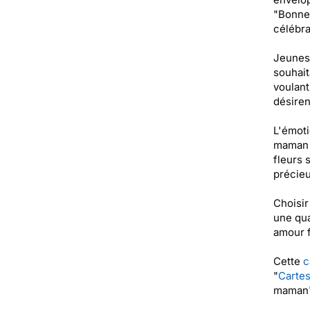
"Bonne 
célébra
Jeunes 
souhait
voulant
désiren
L'émoti
maman s
fleurs 
précieu
Choisir
une qua
amour f
Cette
c
"
Cartes
maman" 