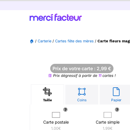
🏠
/
Carterie
/
Cartes fête des mères
/
Carte fleurs mag
Prix de votre carte :
2,99
€
Prix dégressif à partir de
11
cartes !
Coins
Papier
Taille
Carte postale
Carte simple
1,00€
1,99€