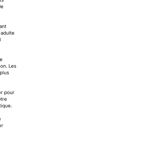
de
ant
 adulte
i
re
ion. Les
plus
er pour
otre
tique.
e
er