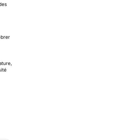
 des
ébrer
ature,
ité