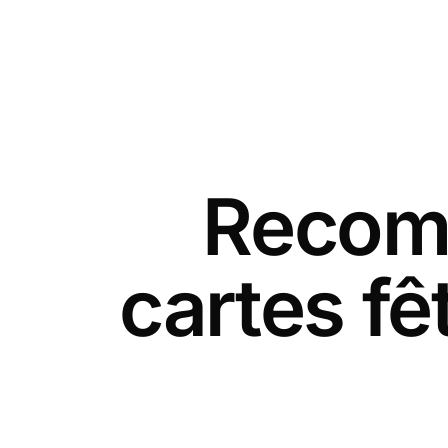
Recomm
cartes f