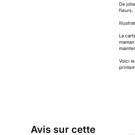
De joli
fleurs.
Illustra
La cart
maman" 
mainten
Voici l
printem
Avis sur cette