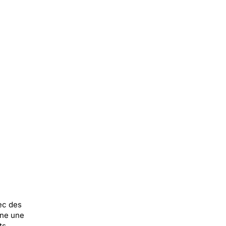
vec des
rne une
ts