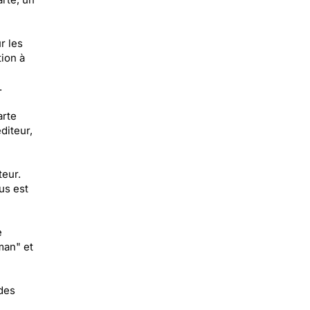
r les
tion à
.
arte
diteur,
teur.
us est
e
man" et
 des