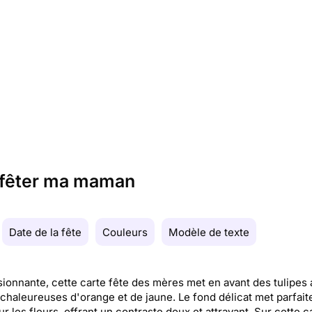
r fêter ma maman
Date de la fête
Couleurs
Modèle de texte
ionnante, cette carte fête des mères met en avant des tulipes 
 chaleureuses d'orange et de jaune. Le fond délicat met parfai
ur les fleurs, offrant un contraste doux et attrayant. Sur cette c