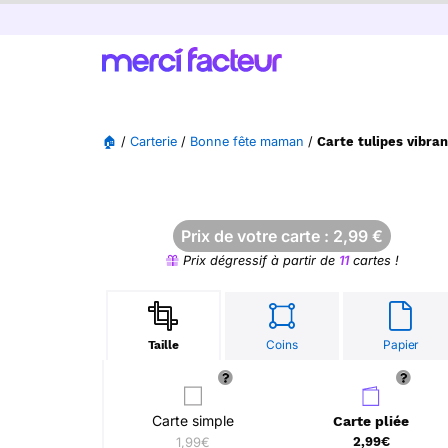
🏠
/
Carterie
/
Bonne fête maman
/
Carte tulipes vibr
Prix de votre carte :
2,99
€
Prix dégressif à partir de
11
cartes !
Coins
Papier
Taille
Carte simple
Carte pliée
1,99€
2,99€