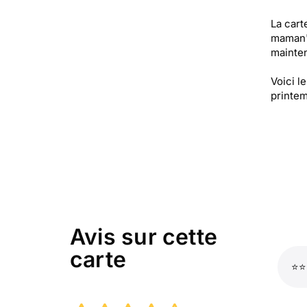
La cart
maman" 
mainten
Voici l
printem
Avis sur cette
carte
⭐⭐