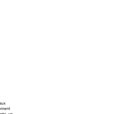
aux
tement
arte, un