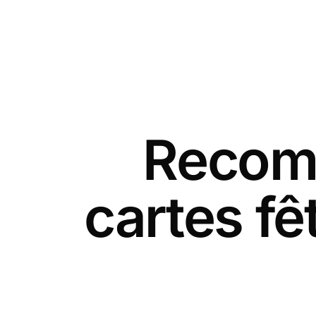
Recomm
cartes f