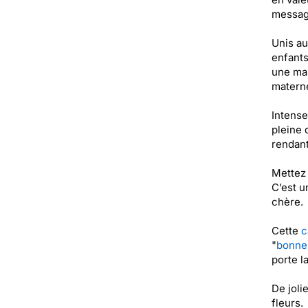
message
Unis au
enfants
une mam
materne
Intense
pleine 
rendant
Mettez 
C’est u
chère.
Cette
c
"
bonne
porte l
De joli
fleurs.