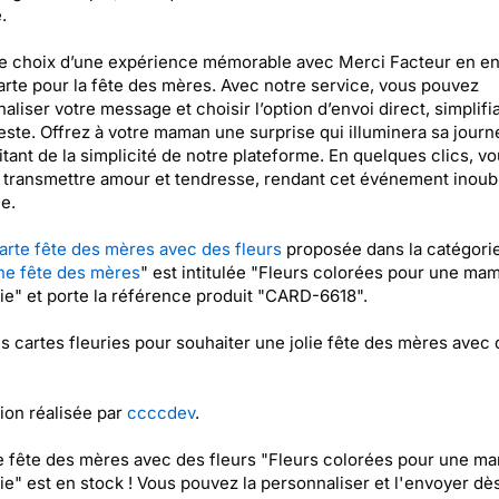
.
le choix d’une expérience mémorable avec Merci Facteur en e
arte pour la fête des mères. Avec notre service, vous pouvez
aliser votre message et choisir l’option d’envoi direct, simplifia
este. Offrez à votre maman une surprise qui illuminera sa journ
itant de la simplicité de notre plateforme. En quelques clics, v
transmettre amour et tendresse, rendant cet événement inoubl
le.
arte fête des mères avec des fleurs
proposée dans la catégorie
ne fête des mères
" est intitulée "Fleurs colorées pour une ma
e" et porte la référence produit "CARD-6618".
es cartes fleuries pour souhaiter une jolie fête des mères avec
tion réalisée par
ccccdev
.
e fête des mères avec des fleurs "Fleurs colorées pour une m
e" est en stock ! Vous pouvez la personnaliser et l'envoyer dè