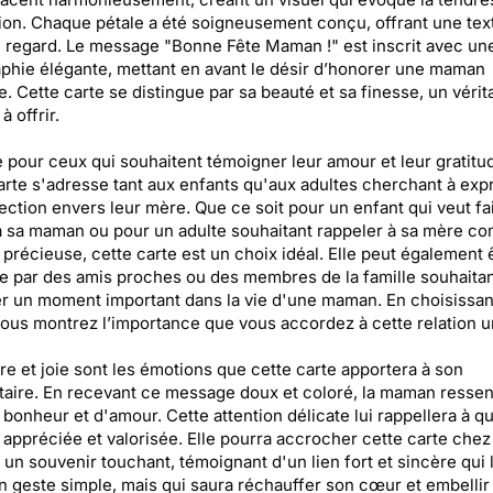
tion. Chaque pétale a été soigneusement conçu, offrant une tex
le regard. Le message "Bonne Fête Maman !" est inscrit avec un
phie élégante, mettant en avant le désir d’honorer une maman
e. Cette carte se distingue par sa beauté et sa finesse, un vérit
 offrir.
pour ceux qui souhaitent témoigner leur amour et leur gratitu
arte s'adresse tant aux enfants qu'aux adultes cherchant à exp
fection envers leur mère. Que ce soit pour un enfant qui veut fa
 à sa maman ou pour un adulte souhaitant rappeler à sa mère c
t précieuse, cette carte est un choix idéal. Elle peut également 
 par des amis proches ou des membres de la famille souhaita
r un moment important dans la vie d'une maman. En choisissan
vous montrez l’importance que vous accordez à cette relation u
re et joie sont les émotions que cette carte apportera à son
taire. En recevant ce message doux et coloré, la maman ressen
 bonheur et d'amour. Cette attention délicate lui rappellera à qu
t appréciée et valorisée. Elle pourra accrocher cette carte chez 
n souvenir touchant, témoignant d'un lien fort et sincère qui l
n geste simple, mais qui saura réchauffer son cœur et embellir