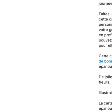
journée
Faites 
cette c
personn
votre g
en prof
pouvez 
pour el
Cette
c
de bon
épanoui
De joli
fleurs.
Illustra
La cart
épanoui