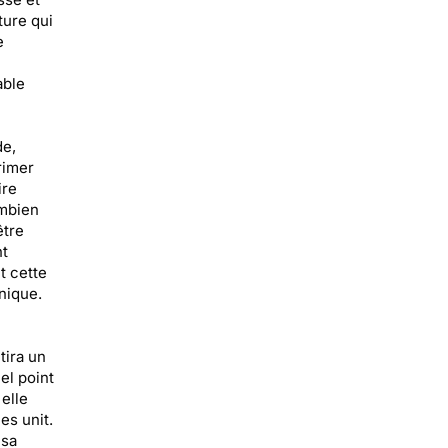
ture qui
e
able
de,
rimer
ire
ombien
être
nt
t cette
nique.
tira un
el point
elle
es unit.
 sa