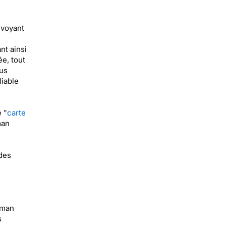
nvoyant
nt ainsi
ée, tout
ous
iable
 "
carte
man
 des
aman
s