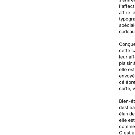
l'affec
attire 
typogra
spécial
cadeau à
Conçue 
cette c
leur af
plaisir
elle es
envoyée
célébre
carte, 
Bien-êt
destina
élan de
elle es
comme u
C'est u