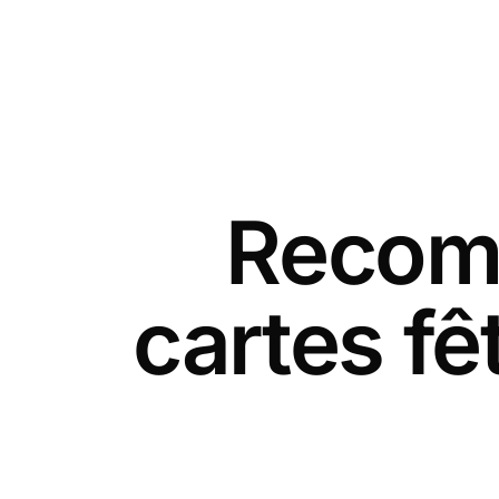
Recomm
cartes f