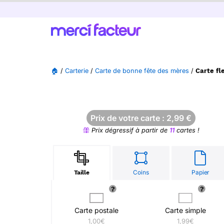
🏠
/
Carterie
/
Carte de bonne fête des mères
/
Carte fl
Prix de votre carte :
2,99
€
Prix dégressif à partir de
11
cartes !
Coins
Papier
Taille
Carte postale
Carte simple
1,00€
1,99€