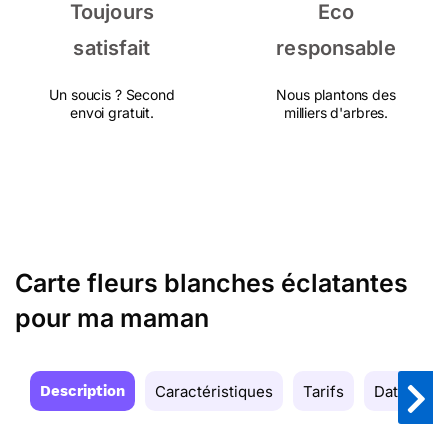
Toujours
Eco
satisfait
responsable
Un soucis ? Second
Nous plantons des
envoi gratuit.
milliers d'arbres.
Carte fleurs blanches éclatantes
pour ma maman
Description
Caractéristiques
Tarifs
Date de la