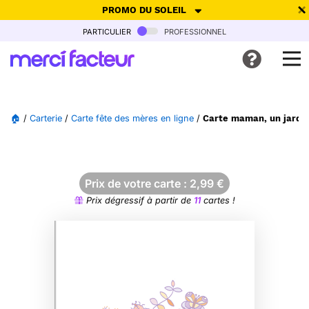
PROMO DU SOLEIL
particulier
professionnel
-30% de réduction avec le code
SUMMER26
pour envoyer des
cartes ensoleillées, jusqu'au 6 Août !
Envoyer des cartes
🏠
/
Carterie
/
Carte fête des mères en ligne
/
Carte maman, un jardin
Ne plus afficher
Prix de votre carte :
2,99
€
Prix dégressif à partir de
11
cartes !