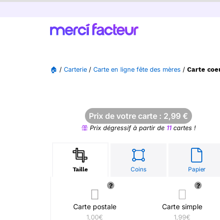
🏠
/
Carterie
/
Carte en ligne fête des mères
/
Carte coe
Prix de votre carte :
2,99
€
Prix dégressif à partir de
11
cartes !
Coins
Papier
Taille
Carte postale
Carte simple
1,00€
1,99€