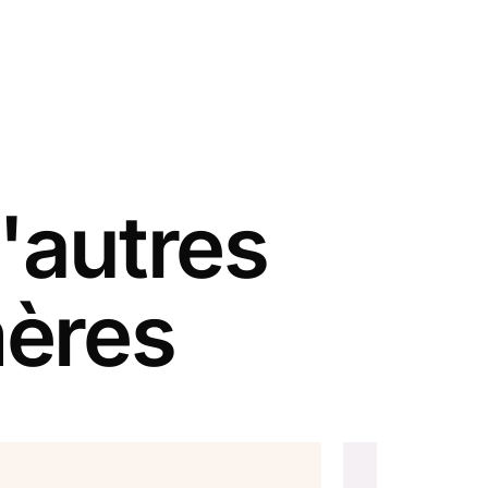
'autres
mères