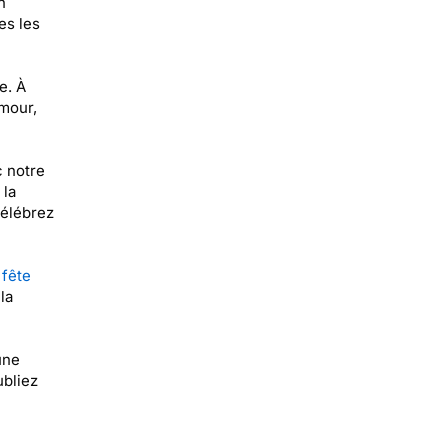
n
es les
e. À
mour,
c notre
 la
Célébrez
 fête
la
une
ubliez