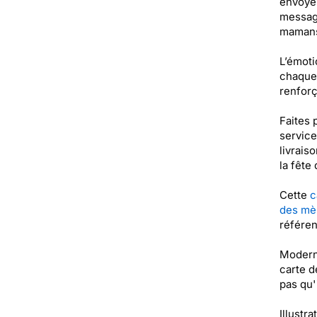
envoyer
message
maman
L’émoti
chaque 
renforç
Faites 
service
livrais
la fête
Cette
c
des mè
référe
Moderne
carte d
pas qu'
Illustra