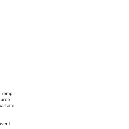
é rempli
ourée
parfaite
uvent