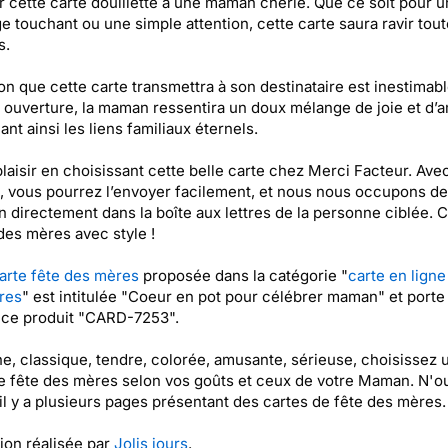
 cette carte douillette à une maman chérie. Que ce soit pour u
 touchant ou une simple attention, cette carte saura ravir tout
s.
on que cette carte transmettra à son destinataire est inestimabl
ouverture, la maman ressentira un doux mélange de joie et d’a
ant ainsi les liens familiaux éternels.
plaisir en choisissant cette belle carte chez Merci Facteur. Ave
, vous pourrez l’envoyer facilement, et nous nous occupons de
on directement dans la boîte aux lettres de la personne ciblée. 
 des mères avec style !
arte fête des mères
proposée dans la catégorie "
carte en ligne
res
" est intitulée "Coeur en pot pour célébrer maman" et porte 
nce produit "CARD-7253".
, classique, tendre, colorée, amusante, sérieuse, choisissez 
e fête des mères selon vos goûts et ceux de votre Maman. N'o
il y a plusieurs pages présentant des cartes de fête des mères.
tion réalisée par
Jolis jours
.