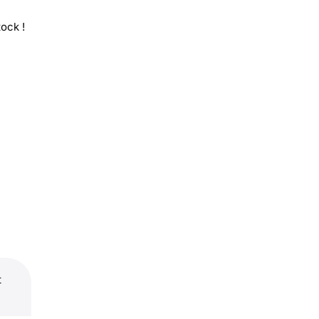
ock !
t