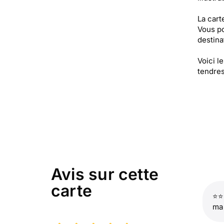
La cart
Vous po
destinat
Voici l
tendres
Avis sur cette
carte
⭐⭐⭐
ma 