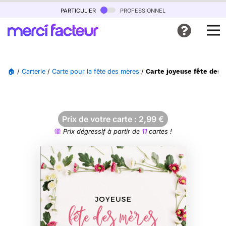
particulier
professionnel
🏠
/
Carterie
/
Carte pour la fête des mères
/
Carte joyeuse fête des 
Prix de votre carte :
2,99
€
Prix dégressif à partir de
11
cartes !