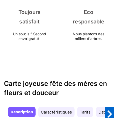
Toujours
Eco
satisfait
responsable
Un soucis ? Second
Nous plantons des
envoi gratuit.
milliers d'arbres.
Carte joyeuse fête des mères en
fleurs et douceur
Description
Caractéristiques
Tarifs
Date de la