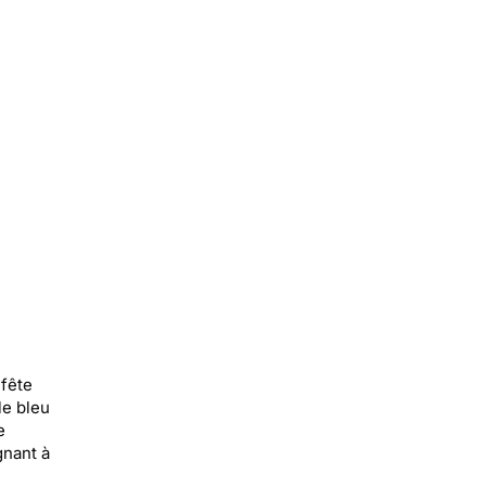
 fête
le bleu
e
nant à