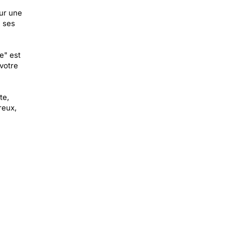
ur une
e ses
e" est
votre
te,
reux,