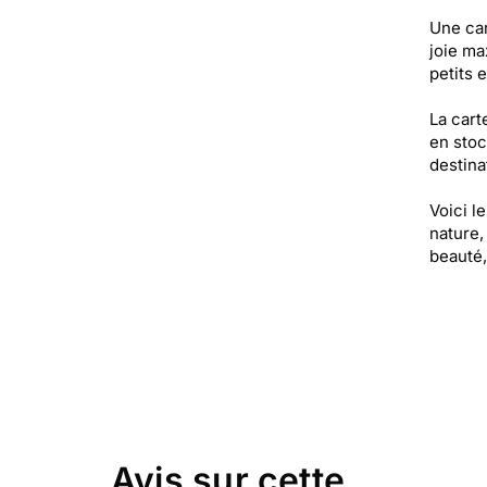
Une ca
joie ma
petits 
La cart
en stoc
destinat
Voici l
nature,
beauté,
Avis sur cette