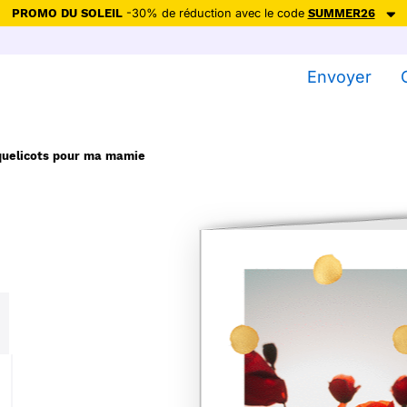
PROMO DU SOLEIL
-30% de réduction avec le code
SUMMER26
ction avec le code
SUMMER26
pour envoyer des cartes ensoleillées, jus
Envoyer
Envoyer des cartes
Ne plus afficher
quelicots pour ma mamie