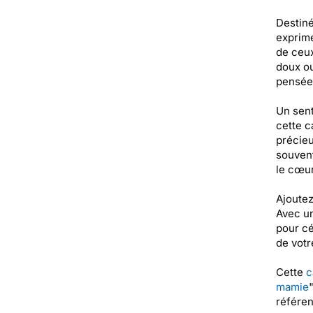
Destiné
exprime
de ceux
doux ou
pensées
Un sent
cette c
précieu
souvent
le cœur
Ajoutez
Avec un
pour cé
de votr
Cette
c
mamie
référe