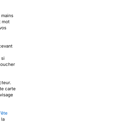
s mains
t mot
vos
cevant
 si
toucher
cteur.
te carte
 visage
fête
 la