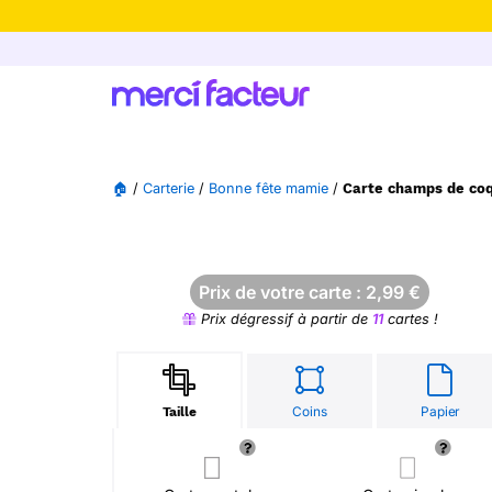
-30% de rédu
🏠
/
Carterie
/
Bonne fête mamie
/
Carte champs de co
Prix de votre carte :
2,99
€
Prix dégressif à partir de
11
cartes !
Coins
Papier
Taille