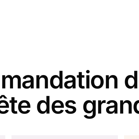
andation d
fête des gra