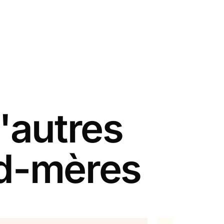
'autres
nd-mères