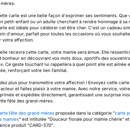
-mères.
cette carte est une belle façon d'exprimer ses sentiments. Que 
n petit-enfant ou un adulte cherchant à rendre hommage à sa
arte est idéale pour célébrer cet être cher. C'est un cadeau si
ein d'amour, parfait pour toutes les occasions où vous souhait
 votre affection.
elle recevra cette carte, votre mamie sera émue. Elle ressentir
 bonheur en découvrant vos mots doux, sportifs des souvenir
x. Ce geste touchant lui rappellera à quel point elle est aimée e
ée, renforçant votre lien familial.
dez plus pour transmettre votre affection ! Envoyez cette carte
acteur et faites plaisir à votre mamie. Avec notre service, votre
primée et expédiée directement, garantissant une surprise inou
tte fête des grand-mères.
arte fête des grand-mères
proposée dans la catégorie "
carte p
es mamies
" est intitulée "Douceur florale pour mamie chérie" et
rence produit "CARD-570".