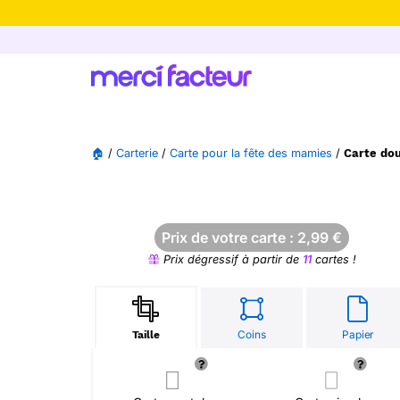
-30% de rédu
🏠
/
Carterie
/
Carte pour la fête des mamies
/
Carte dou
Prix de votre carte :
2,99
€
Prix dégressif à partir de
11
cartes !
Coins
Papier
Taille