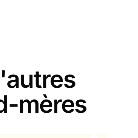
'autres
nd-mères