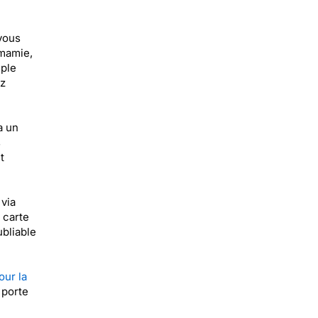
vous
 mamie,
mple
ez
a un
s
t
 via
 carte
bliable
our la
 porte