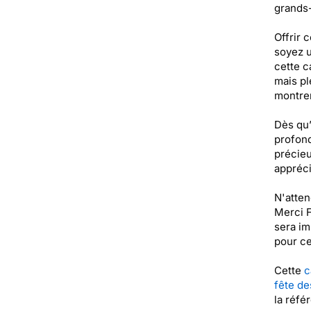
grands
Offrir 
soyez u
cette c
mais pl
montrer
Dès qu’
profond
précieu
appréci
N'atten
Merci F
sera im
pour ce
Cette
c
fête d
la réfé