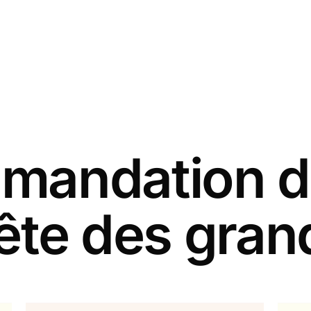
andation d
fête des gra