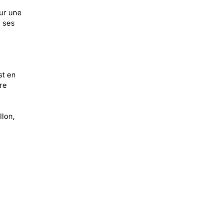
ur une
e ses
st en
re
llon,