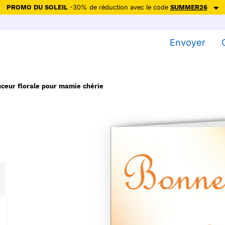
PROMO DU SOLEIL
-30% de réduction avec le code
SUMMER26
ction avec le code
SUMMER26
pour envoyer des cartes ensoleillées, jus
Envoyer
Envoyer des cartes
Ne plus afficher
ceur florale pour mamie chérie