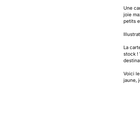
Une ca
joie ma
petits 
Illustra
La cart
stock !
destinat
Voici l
jaune, 