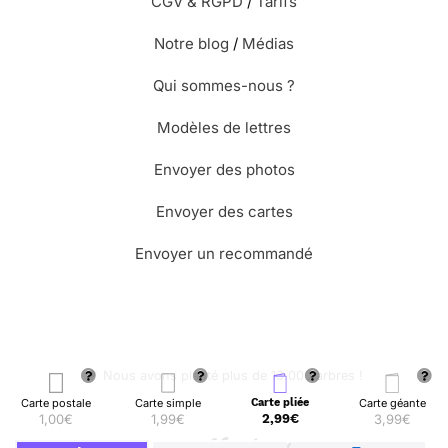
CGV & RGPD
/
Tarifs
Notre blog
/
Médias
Qui sommes-nous ?
Modèles de lettres
Envoyer des photos
Envoyer des cartes
Envoyer un recommandé
🌳 Nous avons planté plus de 13.000 arbres !
Carte postale
Carte simple
Carte pliée
Carte géante
1,00€
1,99€
2,99€
3,99€