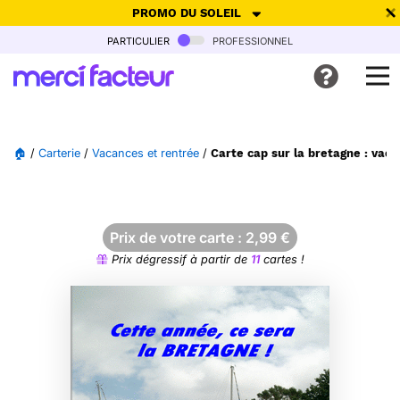
PROMO DU SOLEIL
particulier
professionnel
-30% de réduction avec le code
SUMMER26
pour envoyer des
cartes ensoleillées, jusqu'au 6 Août !
Envoyer des cartes
🏠
/
Carterie
/
Vacances et rentrée
/
Carte cap sur la bretagne : vaca
Ne plus afficher
Prix de votre carte :
2,99
€
Prix dégressif à partir de
11
cartes !