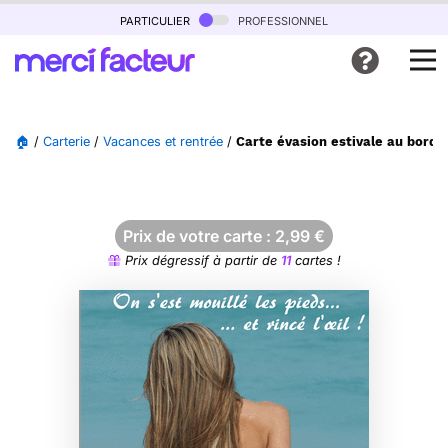
particulier
professionnel
🏠
/
Carterie
/
Vacances et rentrée
/
Carte évasion estivale au bord d
Prix de votre carte :
2,99
€
Prix dégressif à partir de
11
cartes !