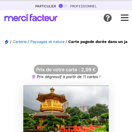
particulier
professionnel
🏠
/
Carterie
/
Paysages et nature
/
Carte pagode dorée dans un jard
Prix de votre carte :
2,99
€
Prix dégressif à partir de
11
cartes !