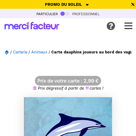
PROMO DU SOLEIL
particulier
professionnel
-30% de réduction avec le code
SUMMER26
pour envoyer des
cartes ensoleillées, jusqu'au 6 Août !
Envoyer des cartes
🏠
/
Carterie
/
Animaux
/
Carte dauphins joueurs au bord des vague
Ne plus afficher
Prix de votre carte :
2,99
€
Prix dégressif à partir de
11
cartes !