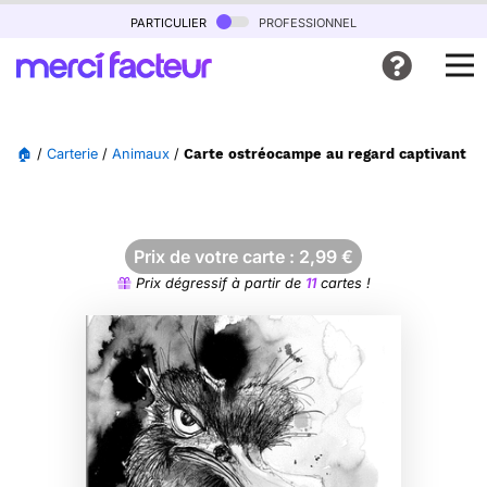
particulier
professionnel
🏠
/
Carterie
/
Animaux
/
Carte ostréocampe au regard captivant en 
Prix de votre carte :
2,99
€
Prix dégressif à partir de
11
cartes !