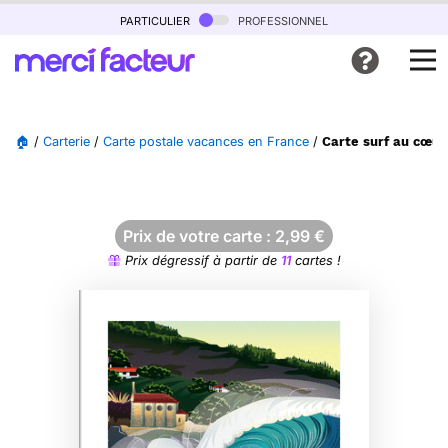
particulier
professionnel
🏠
/
Carterie
/
Carte postale vacances en France
/
Carte surf au cœur
Prix de votre carte :
2,99
€
Prix dégressif à partir de
11
cartes !