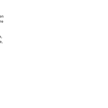
en
re
e,
e,