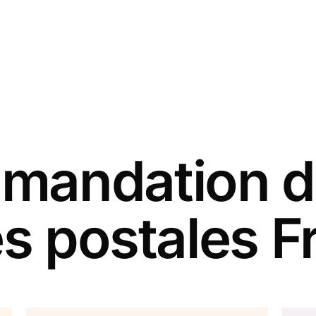
andation d
es postales F