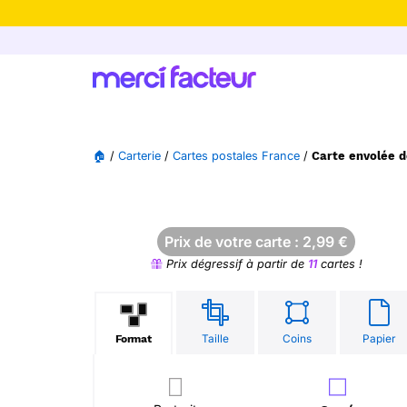
-30% de rédu
🏠
/
Carterie
/
Cartes postales France
/
Carte envolée d
Prix de votre carte :
2,99
€
Prix dégressif à partir de
11
cartes !
Taille
Coins
Papier
Format