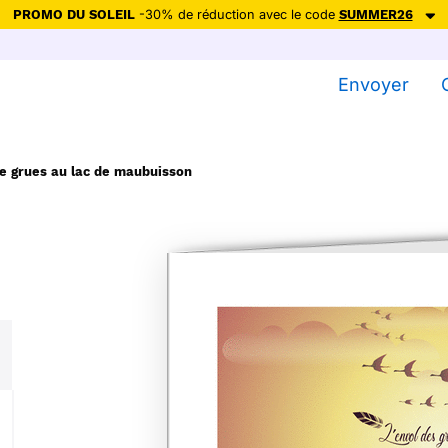
PROMO DU SOLEIL
-30% de réduction avec le code
SUMMER26
ction avec le code
SUMMER26
pour envoyer des cartes ensoleillées, jus
Envoyer
Envoyer des cartes
Ne plus afficher
e grues au lac de maubuisson