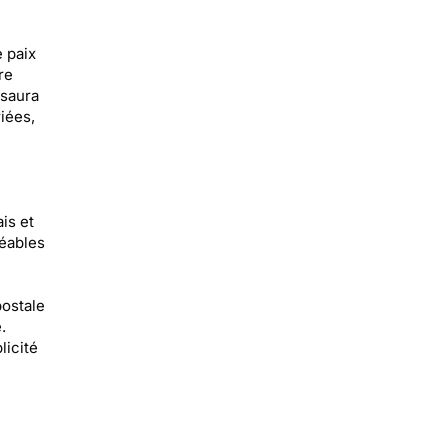
 paix
re
 saura
riées,
is et
réables
postale
.
licité