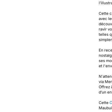
l’illus
Cette c
avec le
découvr
ravir v
telles
simplem
En rece
nostalg
ses mom
et l'en
N'atten
via Mer
Offrez 
d’un en
Cette
C
Maubuis