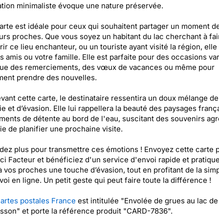
tration minimaliste évoque une nature préservée.
arte est idéale pour ceux qui souhaitent partager un moment de
urs proches. Que vous soyez un habitant du lac cherchant à fai
ir ce lieu enchanteur, ou un touriste ayant visité la région, elle
os amis ou votre famille. Elle est parfaite pour des occasions va
 que des remerciements, des vœux de vacances ou même pour
ent prendre des nouvelles.
vant cette carte, le destinataire ressentira un doux mélange de
ie et d’évasion. Elle lui rappellera la beauté des paysages frança
ents de détente au bord de l'eau, suscitant des souvenirs ag
vie de planifier une prochaine visite.
dez plus pour transmettre ces émotions ! Envoyez cette carte 
ci Facteur et bénéficiez d'un service d'envoi rapide et pratique
à vos proches une touche d’évasion, tout en profitant de la simp
voi en ligne. Un petit geste qui peut faire toute la différence !
artes postales France
est intitulée "Envolée de grues au lac de
son" et porte la référence produit "CARD-7836".