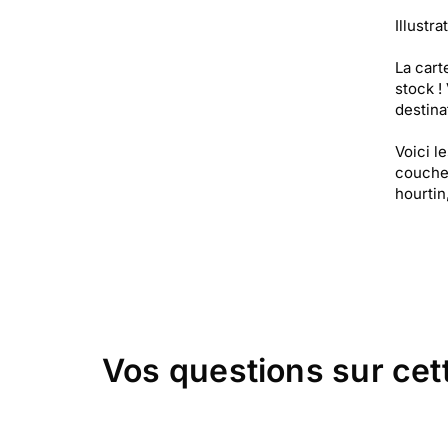
Illustra
La cart
stock !
destinat
Voici l
coucher
hourtin
Vos questions sur cet