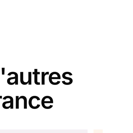
'autres
rance