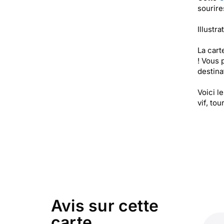
sourire
Illustra
La cart
! Vous 
destinat
Voici l
vif, to
Avis sur cette
carte