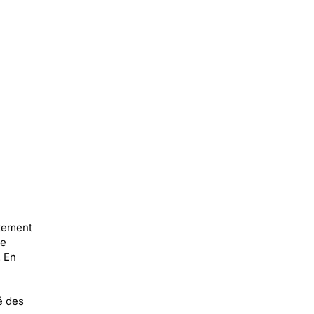
atement
se
. En
é des