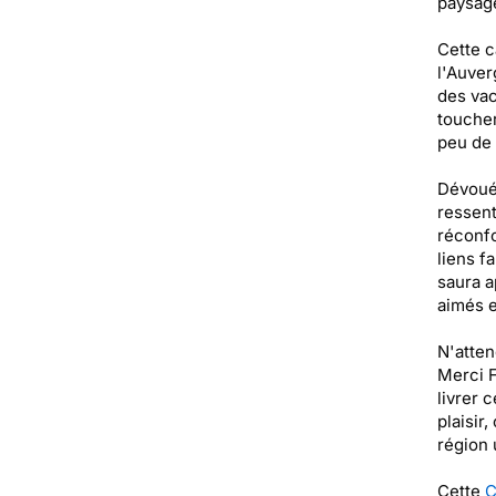
paysag
Cette c
l'Auver
des vac
toucher
peu de 
Dévoués
ressent
réconfo
liens f
saura a
aimés e
N'atten
Merci F
livrer 
plaisir
région 
Cette
C