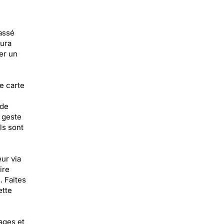
passé
aura
er un
e carte
 de
 geste
ls sont
ur via
ire
. Faites
ette
ages et