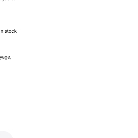
en stock
oyage,