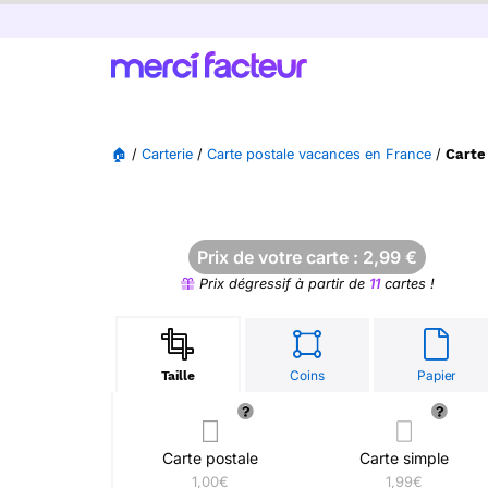
🏠
/
Carterie
/
Carte postale vacances en France
/
Carte
Prix de votre carte :
2,99
€
Prix dégressif à partir de
11
cartes !
Coins
Papier
Taille
Carte postale
Carte simple
1,00€
1,99€