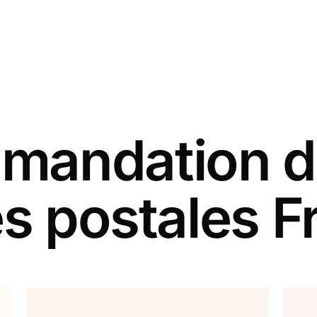
andation d
es postales F