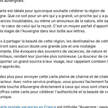
es auvergnats.
arte est idéale pour quiconque souhaite célébrer la région de
gne. Que ce soit pour un ami qui y a grandi, un proche qui y a 
ances inoubliables, ou même un amoureux de la nature, elle s
 le cœur de celui qui la reçoit. C'est un moyen parfait d'apport
la magie de l'Auvergne dans leur boîte aux lettres.
 à partager la beauté de cette région, les destinataires de cett
iront sans aucun doute une grande joie et une nostalgie
rtante. Elle évoquera des souvenirs de vacances, de nature et
amiliaux, rendant leur journée plus lumineuse. La douceur de ce
pporter un grand sourire à leur visage, leur rappelant combien i
t appréciés.
dez plus pour envoyer cette carte pleine de charme et de chale
acteur. Avec notre service pratique, vous pouvez facilement fa
cette touche d’Auvergne directement à ceux qui vous sont chers
, offrez cette carte pour célébrer l'authenticité et la beauté de c
unique.
arte postale vacances en France
est intitulée "Auvergne : pays