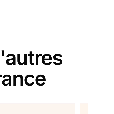
'autres
rance