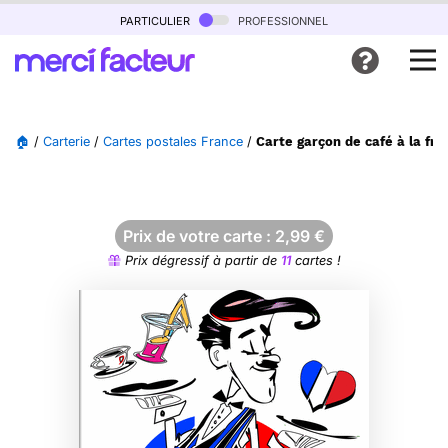
particulier
professionnel
🏠
/
Carterie
/
Cartes postales France
/
Carte garçon de café à la fra
Prix de votre carte :
2,99
€
Prix dégressif à partir de
11
cartes !