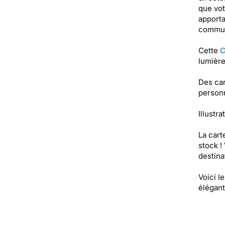
que vot
apporta
communi
Cette
C
lumière
Des car
personn
Illustra
La cart
stock !
destinat
Voici l
élégant