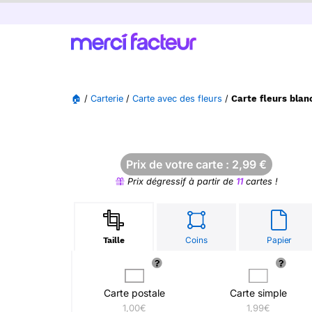
🏠
/
Carterie
/
Carte avec des fleurs
/
Carte fleurs blan
Prix de votre carte :
2,99
€
Prix dégressif à partir de
11
cartes !
Coins
Papier
Taille
Carte postale
Carte simple
1,00€
1,99€