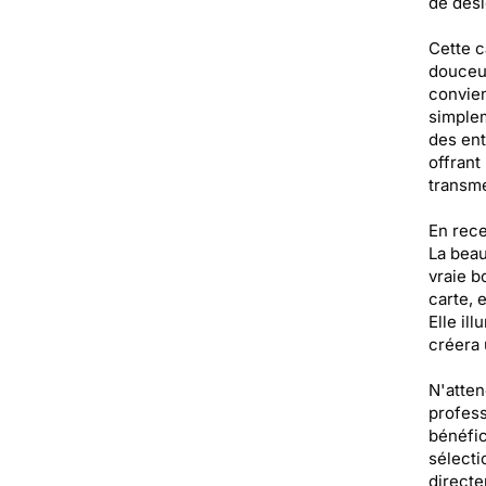
de desi
Cette c
douceur
convien
simplem
des ent
offrant
transme
En rece
La beau
vraie b
carte, 
Elle il
créera 
N'atten
profess
bénéfic
sélecti
directe