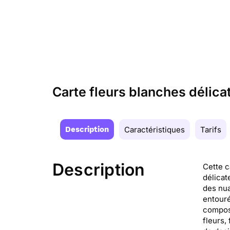
Carte fleurs blanches délica
Description
Caractéristiques
Tarifs
Description
Cette c
délicat
des nua
entouré
composi
fleurs,