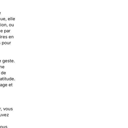
e
ue, elle
ion, ou
ée par
ires en
s pour
e geste.
une
 de
atitude.
sage et
r, vous
ouvez
vous