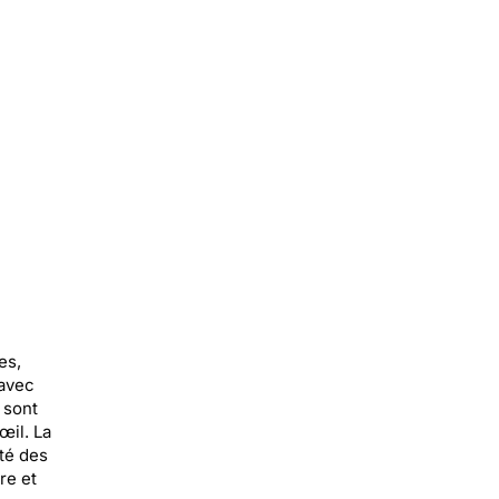
es,
 avec
 sont
œil. La
té des
re et