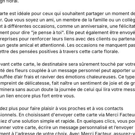
gn floral.
arte est idéale pour ceux qui souhaitent partager un moment d
. Que vous soyez un ami, un membre de la famille ou un collèg
t à différentes occasions, comme un anniversaire, une félicitat
ent pour dire "je pense à toi". Elle peut également être envoy
reprises pour renforcer leurs liens avec des clients ou partena
 un geste amical et attentionné. Les occasions ne manquent pa
ttre des pensées positives à travers cette carte florale.
vant cette carte, le destinataire sera sûrement touché par votr
té des fleurs couplée à un message personnel peut apporter 
ouffée d’air frais et raviver des émotions chaleureuses. Ce type
empreint de délicatesse, fait naître un sentiment de joie et de gr
luminera sans aucun doute la journée de celui qui lira votre mes
un lien encore plus fort entre vous.
dez plus pour faire plaisir à vos proches et à vos contacts
ionnels. En choisissant d'envoyer cette carte via Merci Facteu
iez d'une solution simple et rapide. En quelques clics, vous p
onner votre carte, écrire un message personnalisé et l’envoyer
ment à l'adresse de votre choix. Avec Merci Facteur, assurez-