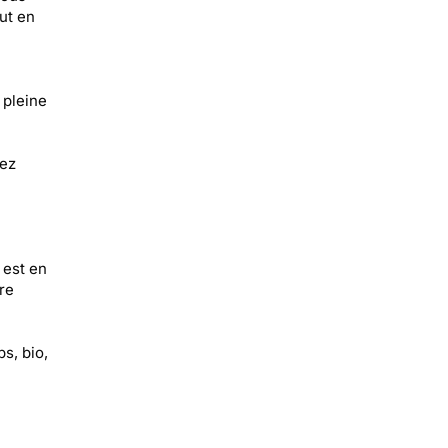
out en
 pleine
vez
 est en
re
ps, bio,