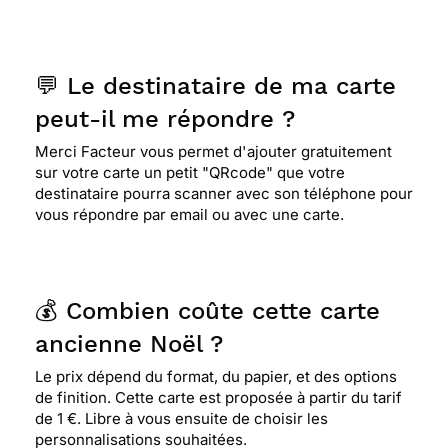
voir, des enfants attendre leurs modeste cadeaux,
et de croire au père noël. Horreur de l'abondance
des cadeaux, et de les voir sur inter-net en vente
dans la semaine qui suis les fêtes de fin d'année.
💬 Le destinataire de ma carte
peut-il me répondre ?
Merci Facteur vous permet d'ajouter gratuitement
sur votre carte un petit "QRcode" que votre
destinataire pourra scanner avec son téléphone pour
vous répondre par email ou avec une carte.
💰 Combien coûte cette carte
ancienne Noël ?
Le prix dépend du format, du papier, et des options
de finition. Cette carte est proposée à partir du tarif
de 1 €. Libre à vous ensuite de choisir les
personnalisations souhaitées.