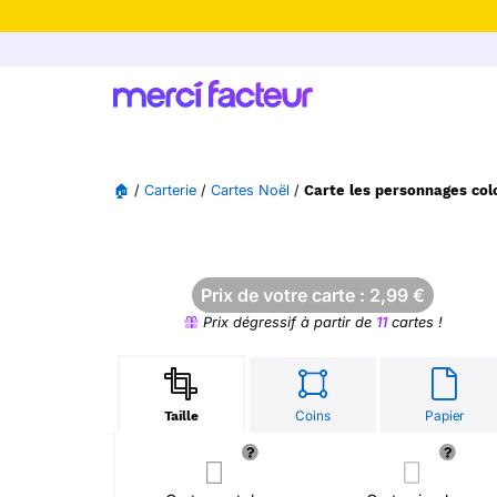
-30% de rédu
🏠
/
Carterie
/
Cartes Noël
/
Carte les personnages col
Prix de votre carte :
2,99
€
Prix dégressif à partir de
11
cartes !
Coins
Papier
Taille