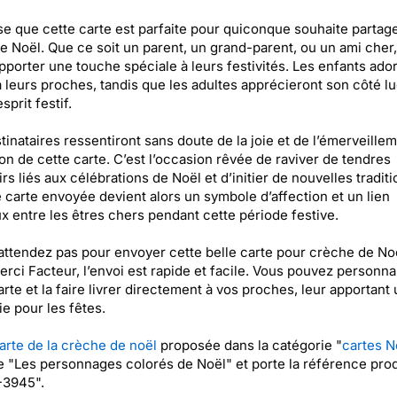
e que cette carte est parfaite pour quiconque souhaite partag
 Noël. Que ce soit un parent, un grand-parent, ou un ami cher,
pporter une touche spéciale à leurs festivités. Les enfants ado
r à leurs proches, tandis que les adultes apprécieront son côté l
sprit festif.
tinataires ressentiront sans doute de la joie et de l’émerveillem
on de cette carte. C’est l’occasion rêvée de raviver de tendres
rs liés aux célébrations de Noël et d’initier de nouvelles traditi
carte envoyée devient alors un symbole d’affection et un lien
x entre les êtres chers pendant cette période festive.
attendez pas pour envoyer cette belle carte pour crèche de Noë
rci Facteur, l’envoi est rapide et facile. Vous pouvez personna
arte et la faire livrer directement à vos proches, leur apportant
e pour les fêtes.
arte de la crèche de noël
proposée dans la catégorie "
cartes N
ée "Les personnages colorés de Noël" et porte la référence prod
3945".