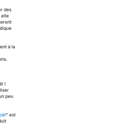
er des
 elle
reront
udique
ent à la
ons.
l !
liser
 un peu
oël
" est
uit