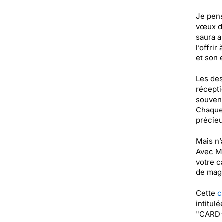
Je pens
vœux de
saura a
l’offri
et son e
Les des
récepti
souveni
Chaque 
précieu
Mais n’
Avec Me
votre c
de magi
Cette
c
intitul
"CARD-