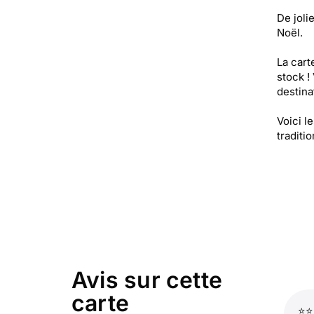
De joli
Noël.
La cart
stock !
destinat
Voici l
traditi
Avis sur cette
carte
⭐⭐⭐