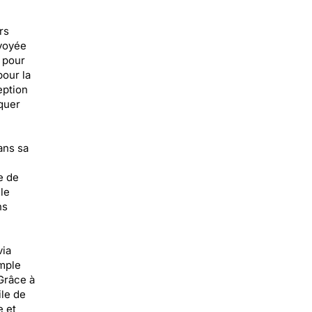
rs
nvoyée
 pour
our la
eption
rquer
ans sa
e de
le
ns
via
imple
Grâce à
ile de
e et