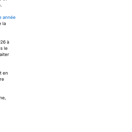
.
e année
 la
026 à
s le
aiter
t en
re
ne,