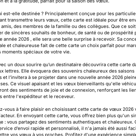
on et à la gratitude, parfait pour la saison des vœux.
i est-elle destinée ? Principalement conçue pour les particulie
ant transmettre leurs vœux, cette carte est idéale pour être e
 amis, des membres de la famille ou des collègues. Que ce soit
r de sincères souhaits de bonheur, de santé ou de prospérité p
e année 2026 , elle sera une belle surprise à recevoir. Sa conc
ale et chaleureuse fait de cette carte un choix parfait pour ma
s moments spéciaux de votre vie.
vec un doux sourire qu’un destinataire découvrira cette carte d
ux lettres. Elle évoquera des souvenirs chaleureux des saisons
 et l’invitera à se projeter dans une nouvelle année 2026 plein
es. Ce visuel apaisant et les vœux bienveillants qu'elle véhicu
ront des sentiments de joie et de connexion, renforçant les lie
fs entre l'expéditeur et le receveur.
-vous à faire plaisir en choisissant cette carte de vœux 2026 
acteur. En envoyant cette carte, vous offrez bien plus qu'un s
 : vous partagez des sentiments authentiques et chaleureux. 
ervice d’envoi rapide et personnalisé, il n'a jamais été aussi fac
ttre vos vœux à vos proches. Profitez d'une expérience simpl