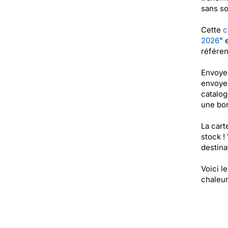
sans so
Cette
c
2026
" 
référe
Envoyer
envoyer
catalog
une bo
La cart
stock !
destinat
Voici l
chaleur