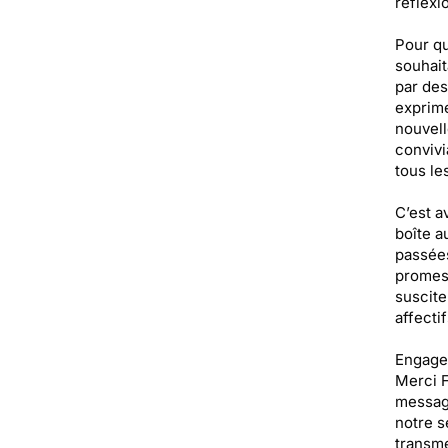
réflexi
Pour qu
souhait
par des
exprime
nouvell
convivi
tous le
C’est a
boîte a
passées
promess
suscite
affecti
Engagez
Merci F
message
notre s
transme