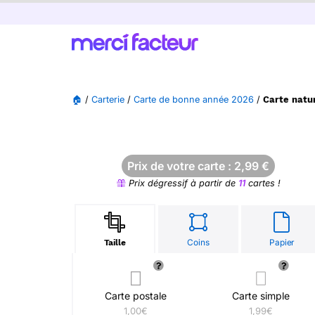
🏠
/
Carterie
/
Carte de bonne année 2026
/
Carte natu
Prix de votre carte :
2,99
€
Prix dégressif à partir de
11
cartes !
Coins
Papier
Taille
Carte postale
Carte simple
1,00€
1,99€