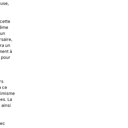
euse,
cette
même
 un
saire,
ra un
ment à
 pour
rs
à ce
ptimisme
es. La
 ainsi
vec