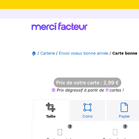
-30% de rédu
🏠
/
Carterie
/
Envoi voeux bonne année
/
Carte bonne 
Prix de votre carte :
2,99
€
Prix dégressif à partir de
11
cartes !
Coins
Papier
Taille