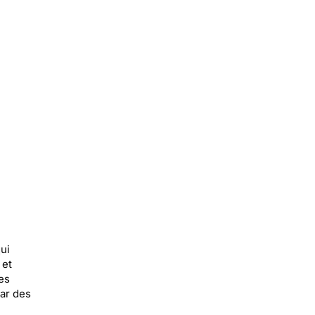
ui
 et
res
par des