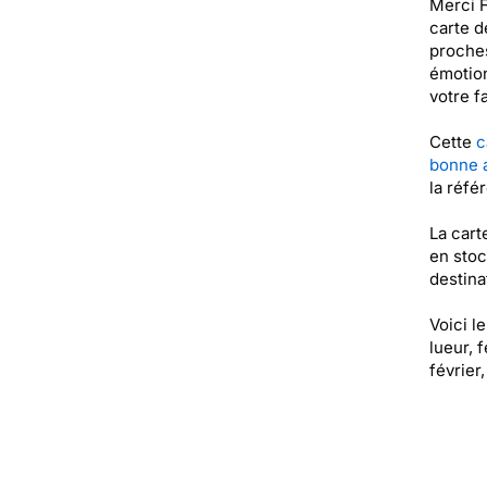
Merci F
carte d
proches
émotion
votre f
Cette
c
bonne 
la réfé
La cart
en stoc
destinat
Voici l
lueur, 
février