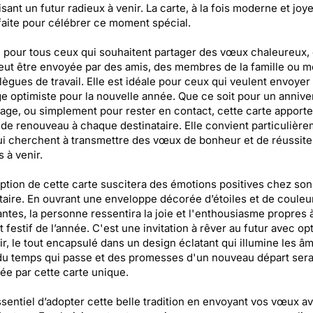
sant un futur radieux à venir. La carte, à la fois moderne et joy
faite pour célébrer ce moment spécial.
pour tous ceux qui souhaitent partager des vœux chaleureux, 
eut être envoyée par des amis, des membres de la famille ou 
lègues de travail. Elle est idéale pour ceux qui veulent envoyer
 optimiste pour la nouvelle année. Que ce soit pour un anniver
age, ou simplement pour rester en contact, cette carte apporte
 de renouveau à chaque destinataire. Elle convient particulière
i cherchent à transmettre des vœux de bonheur et de réussite
s à venir.
ption de cette carte suscitera des émotions positives chez son
taire. En ouvrant une enveloppe décorée d’étoiles et de couleu
ntes, la personne ressentira la joie et l'enthousiasme propres 
festif de l’année. C'est une invitation à rêver au futur avec o
ir, le tout encapsulé dans un design éclatant qui illumine les âm
u temps qui passe et des promesses d'un nouveau départ sera
ée par cette carte unique.
essentiel d’adopter cette belle tradition en envoyant vos vœux a