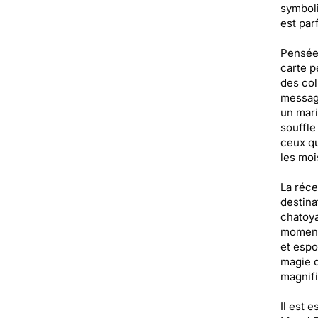
symboli
est par
Pensée 
carte p
des col
message
un mari
souffle
ceux qu
les moi
La réce
destina
chatoya
moment 
et espo
magie d
magnifi
Il est 