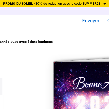
PROMO DU SOLEIL
-30% de réduction avec le code
SUMMER26
ction avec le code
SUMMER26
pour envoyer des cartes ensoleillées, jus
Envoyer
Envoyer des cartes
Ne plus afficher
année 2026 avec éclats lumineux