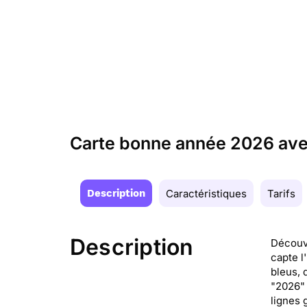
Carte bonne année 2026 ave
Description
Caractéristiques
Tarifs
Description
Découvr
capte l
bleus, 
"2026" 
lignes 