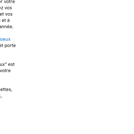
r votre
ez vos
et vos
 et à
 année.
voeux
et porte
ux" est
votre
ettes,
,