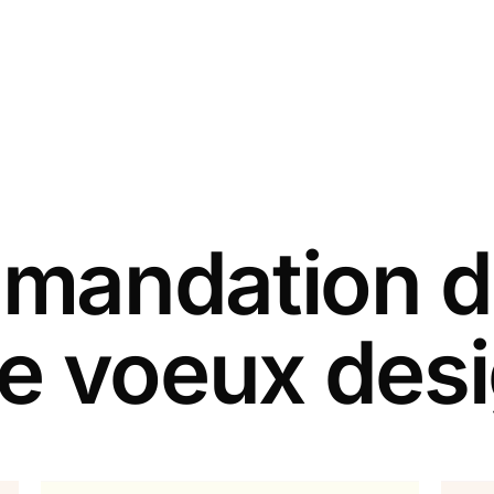
andation d
de voeux des