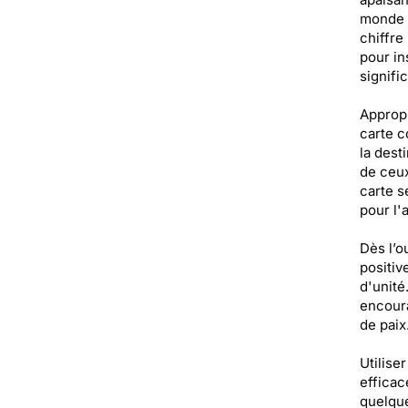
monde m
chiffre
pour in
signifi
Appropr
carte c
la dest
de ceux
carte s
pour l'a
Dès l’o
positiv
d'unité
encoura
de paix
Utilise
efficac
quelque