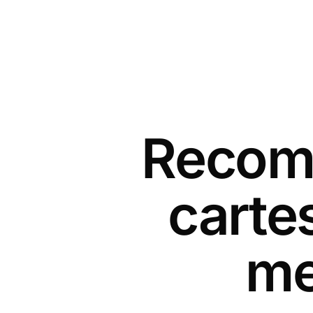
Recomm
carte
me