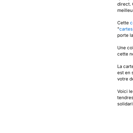
direct.
meilleu
Cette
c
"
cartes
porte l
Une col
cette n
La cart
est en 
votre de
Voici l
tendres
solidar