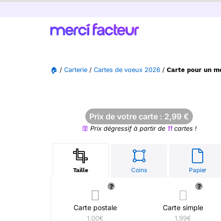
🏠
/
Carterie
/
Cartes de voeux 2026
/
Carte pour un m
Prix de votre carte :
2,99
€
Prix dégressif à partir de
11
cartes !
Coins
Papier
Taille
Carte postale
Carte simple
1,00€
1,99€