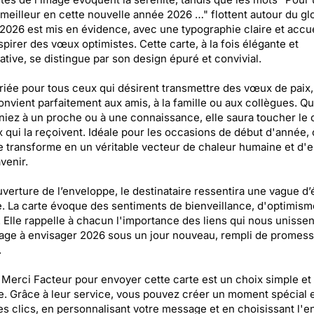
eilleur en cette nouvelle année 2026 …" flottent autour du gl
 2026 est mis en évidence, avec une typographie claire et accue
spirer des vœux optimistes. Cette carte, à la fois élégante et
cative, se distingue par son design épuré et convivial.
iée pour tous ceux qui désirent transmettre des vœux de paix,
onvient parfaitement aux amis, à la famille ou aux collègues. Q
iniez à un proche ou à une connaissance, elle saura toucher le
 qui la reçoivent. Idéale pour les occasions de début d'année, 
e transforme en un véritable vecteur de chaleur humaine et d'e
venir.
uverture de l’enveloppe, le destinataire ressentira une vague d
e. La carte évoque des sentiments de bienveillance, d'optimism
. Elle rappelle à chacun l'importance des liens qui nous unissen
ge à envisager 2026 sous un jour nouveau, rempli de promess
.
r Merci Facteur pour envoyer cette carte est un choix simple et
e. Grâce à leur service, vous pouvez créer un moment spécial 
s clics, en personnalisant votre message et en choisissant l'e