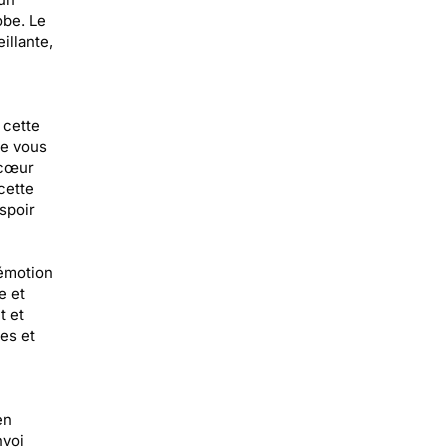
obe. Le
illante,
 cette
ue vous
 cœur
cette
spoir
’émotion
e et
t et
es et
en
nvoi