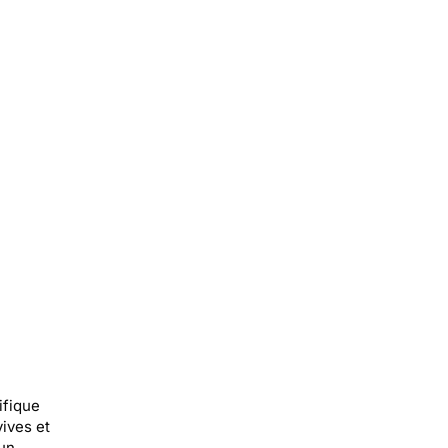
ifique
vives et
 un