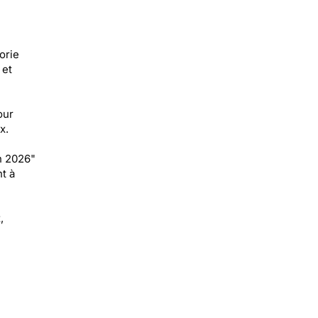
orie
 et
our
x.
n 2026"
t à
,