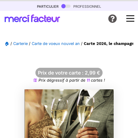
particulier
professionnel
🏠
/
Carterie
/
Carte de voeux nouvel an
/
Carte 2026, le champagne 
Prix de votre carte :
2,99
€
Prix dégressif à partir de
11
cartes !